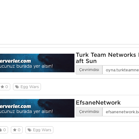
Turk Team Networks 
aft Sun
Çevrimdışı
0
Egg Wars
EfsaneNetwork
Çevrimdışı
0
0
Egg Wars