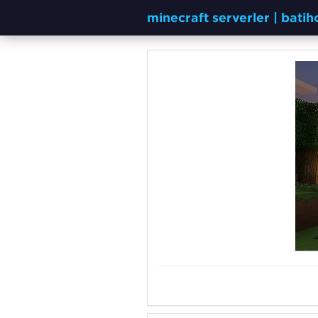
minecraft serverler | bati