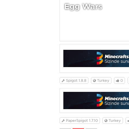
Egg Wars
Spigot 1.8.8
Turkey
0
PaperSpigot 1.7.10
Turkey