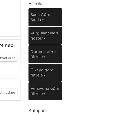
Filtrele
Şuna Göre
Sırala
Vurgulananları
göster
Minecr
Duruma göre
filtrele
Ülkeye göre
filtrele
Versiyona göre
filtrele
Kategori