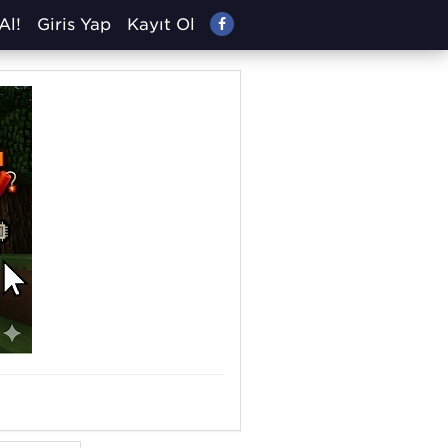
Al!
Giriş Yap
Kayıt Ol