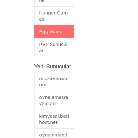
lar
Hunger Gam
es
Egg Wars
PVP Sunucul
ar
Yeni Sunucular
mc.zirvenw.c
om
oyna.amasra
v2.com
kimyasal.bati
host.net
oyna.nirland.