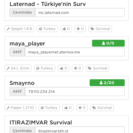
Laternad - Türkiye'nin Surv
Çevrimdışı
Spigot 1.8.8
Turkey
0
0
Survival
maya_player
0/0
Aktif
§4⚠ Error
Turkey
0
0
Survival
Smayrno
2/20
Aktif
Paper 1.21.10
Turkey
0
0
Survival
ITIRAZIMVAR Survival
Çevrimdışı