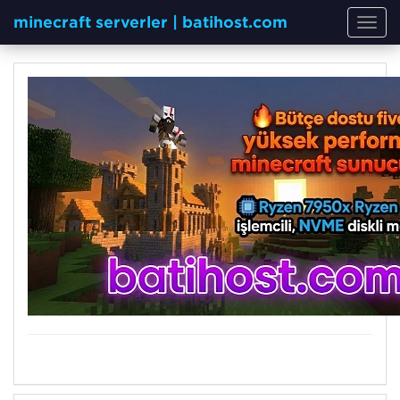
minecraft serverler | batihost.com
Toggl
navig