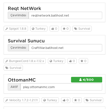
Reqt NetWork
Çevrimdışı
Spigot 1.8.8
Turkey
0
0
Survival
Survival Sunucu
Çevrimdışı
BungeeCord 1.8.x-1.12.x
Turkey
0
0
Survival
OttomanMC
4/500
Aktif
Velocity 1.7.2-1.21.11
Turkey
0
0
Survival