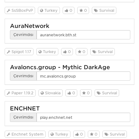
SsSBoxPvP
Turkey
0
0
Survival
AuraNetwork
Çevrimdışı
Spigot 1.17
Turkey
0
0
Survival
Avaloncs.group - Mythic DarkAge
Çevrimdışı
Paper 1.19.2
Slovakia
0
0
Survival
ENCHNET
Çevrimdışı
Enchnet System
Turkey
0
0
Survival