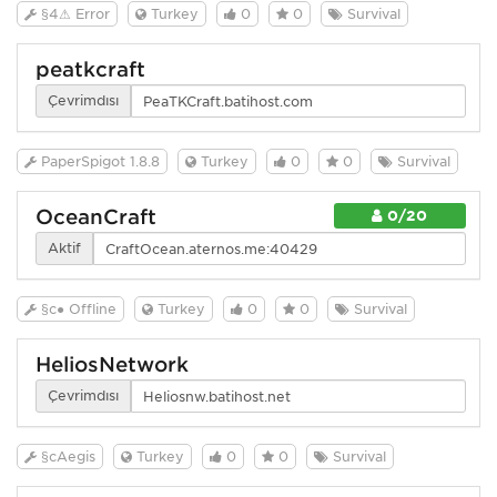
§4⚠ Error
Turkey
0
0
Survival
peatkcraft
Çevrimdışı
PaperSpigot 1.8.8
Turkey
0
0
Survival
OceanCraft
0/20
Aktif
§c● Offline
Turkey
0
0
Survival
HeliosNetwork
Çevrimdışı
§cAegis
Turkey
0
0
Survival