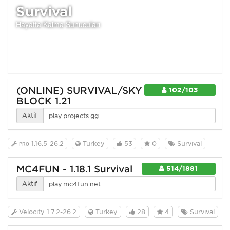
Survival
Hayatta Kalma Sunucuları
(ONLINE) SURVIVAL/SKY
102/103
BLOCK 1.21
Aktif
ᴘʀᴏ 1.16.5-26.2
Turkey
53
0
Survival
MC4FUN - 1.18.1 Survival
514/1881
Aktif
Velocity 1.7.2-26.2
Turkey
28
4
Survival