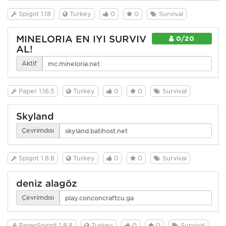
Spigot 1.18
Turkey
0
0
Survival
MINELORIA EN İYİ SURVİV
0/20
AL!
Aktif
Paper 1.16.5
Turkey
0
0
Survival
Skyland
Çevrimdışı
Spigot 1.8.8
Turkey
0
0
Survival
deniz alagöz
Çevrimdışı
PaperSpigot 1.8.8
Turkey
0
0
Survival