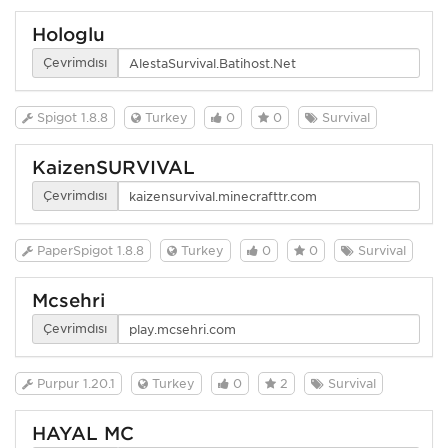
Hologlu
Çevrimdışı
Spigot 1.8.8
Turkey
0
0
Survival
KaizenSURVIVAL
Çevrimdışı
PaperSpigot 1.8.8
Turkey
0
0
Survival
Mcsehri
Çevrimdışı
Purpur 1.20.1
Turkey
0
2
Survival
HAYAL MC