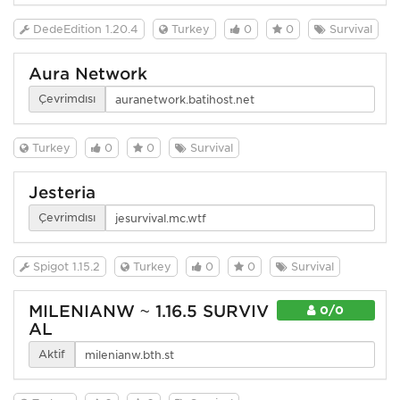
DedeEdition 1.20.4
Turkey
0
0
Survival
Aura Network
Çevrimdışı
Turkey
0
0
Survival
Jesteria
Çevrimdışı
Spigot 1.15.2
Turkey
0
0
Survival
MİLENİANW ~ 1.16.5 SURVİV
0/0
AL
Aktif