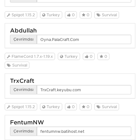
Spigot 1.15.2
Turkey
0
0
Survival
Abdullah
Çevrimdışı
FlameCord 1.7.x-1.19.x
Turkey
0
0
Survival
TrxCraft
Çevrimdışı
Spigot 1.15.2
Turkey
0
0
Survival
FentumNW
Çevrimdışı