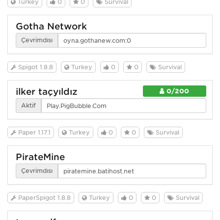
Turkey
0
0
Survival
Gotha Network
Çevrimdışı
Spigot 1.8.8
Turkey
0
0
Survival
ilker taçyıldız
0/200
Aktif
Paper 1.17.1
Turkey
0
0
Survival
PirateMine
Çevrimdışı
PaperSpigot 1.8.8
Turkey
0
0
Survival