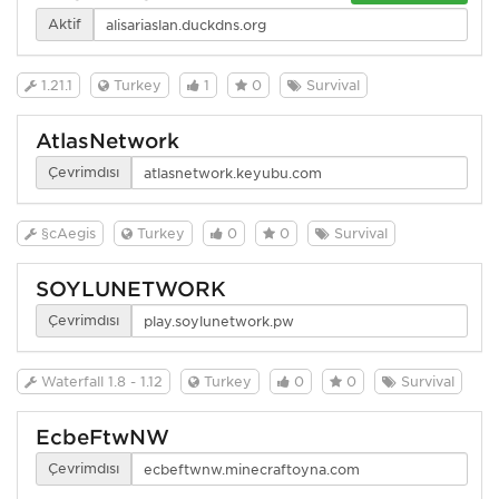
Aktif
1.21.1
Turkey
1
0
Survival
AtlasNetwork
Çevrimdışı
§cAegis
Turkey
0
0
Survival
SOYLUNETWORK
Çevrimdışı
Waterfall 1.8 - 1.12
Turkey
0
0
Survival
EcbeFtwNW
Çevrimdışı