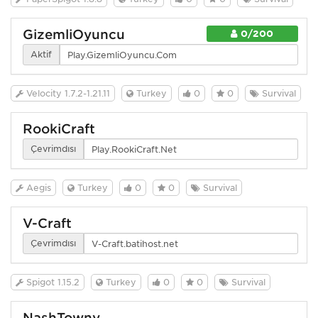
GizemliOyuncu
0/200
Aktif
Velocity 1.7.2-1.21.11
Turkey
0
0
Survival
RookiCraft
Çevrimdışı
Aegis
Turkey
0
0
Survival
V-Craft
Çevrimdışı
Spigot 1.15.2
Turkey
0
0
Survival
NashTowny