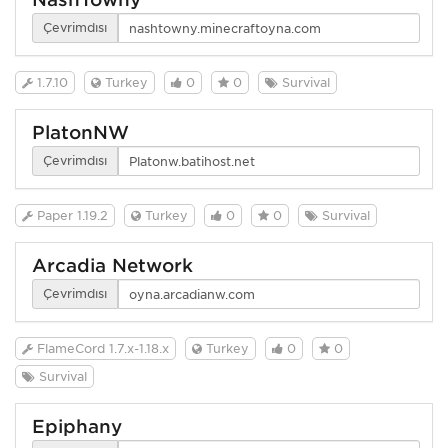
Çevrimdışı
1.7.10
Turkey
0
0
Survival
PlatonNW
Çevrimdışı
Paper 1.19.2
Turkey
0
0
Survival
Arcadia Network
Çevrimdışı
FlameCord 1.7.x-1.18.x
Turkey
0
0
Survival
Epiphany