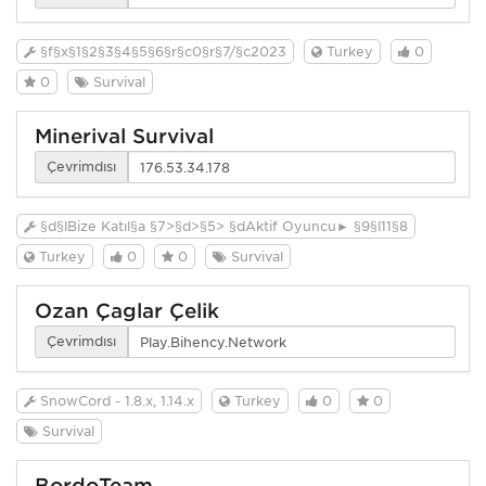
§f§x§1§2§3§4§5§6§r§c0§r§7/§c2023
Turkey
0
0
Survival
Minerival Survival
Çevrimdışı
§d§lBize Katıl§a §7>§d>§5> §dAktif Oyuncu► §9§l11§8
Turkey
0
0
Survival
Ozan Çağlar Çelik
Çevrimdışı
SnowCord - 1.8.x, 1.14.x
Turkey
0
0
Survival
BordoTeam