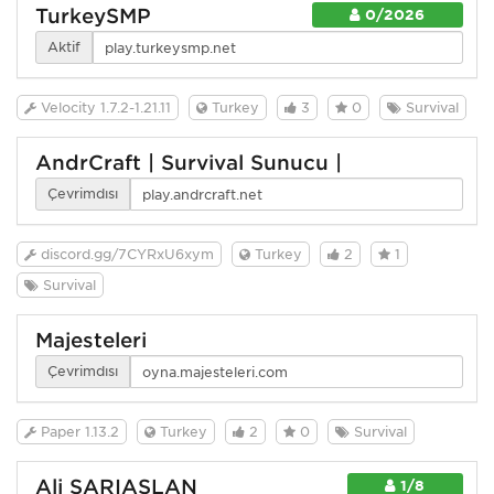
TurkeySMP
0/2026
Aktif
Velocity 1.7.2-1.21.11
Turkey
3
0
Survival
AndrCraft | Survival Sunucu |
Çevrimdışı
discord.gg/7CYRxU6xym
Turkey
2
1
Survival
Majesteleri
Çevrimdışı
Paper 1.13.2
Turkey
2
0
Survival
Ali SARIASLAN
1/8