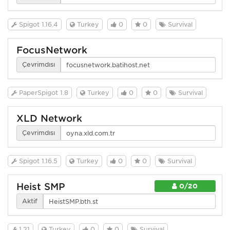
Spigot 1.16.4
Turkey
0
0
Survival
FocusNetwork
Çevrimdışı
PaperSpigot 1.8
Turkey
0
0
Survival
XLD Network
Çevrimdışı
Spigot 1.16.5
Turkey
0
0
Survival
Heist SMP
0/20
Aktif
1.21
Turkey
0
0
Survival