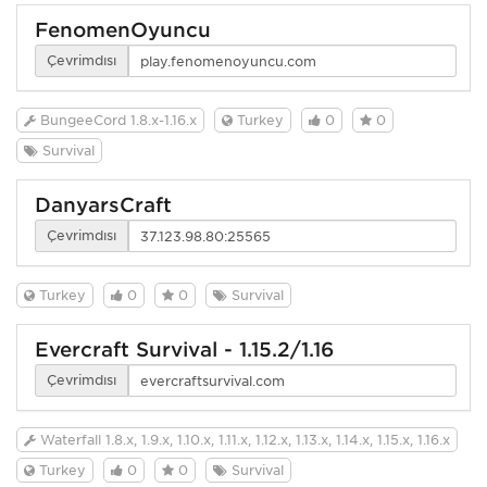
FenomenOyuncu
Çevrimdışı
BungeeCord 1.8.x-1.16.x
Turkey
0
0
Survival
DanyarsCraft
Çevrimdışı
Turkey
0
0
Survival
Evercraft Survival - 1.15.2/1.16
Çevrimdışı
Waterfall 1.8.x, 1.9.x, 1.10.x, 1.11.x, 1.12.x, 1.13.x, 1.14.x, 1.15.x, 1.16.x
Turkey
0
0
Survival