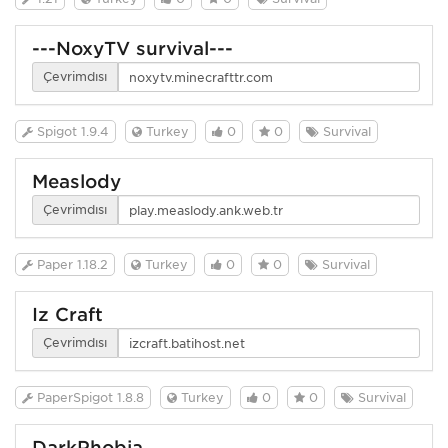
---NoxyTV survival---
Çevrimdışı
Spigot 1.9.4
Turkey
0
0
Survival
Measlody
Çevrimdışı
Paper 1.18.2
Turkey
0
0
Survival
İz Craft
Çevrimdışı
PaperSpigot 1.8.8
Turkey
0
0
Survival
DarkPhobia