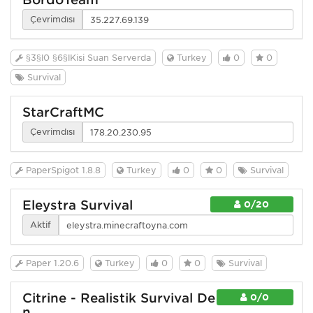
Çevrimdışı
§3§l0 §6§lKişi Şuan Serverda
Turkey
0
0
Survival
StarCraftMC
Çevrimdışı
PaperSpigot 1.8.8
Turkey
0
0
Survival
Eleystra Survival
0/20
Aktif
Paper 1.20.6
Turkey
0
0
Survival
Citrine - Realistik Survival De
0/0
n