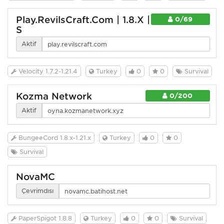
Play.RevilsCraft.Com | 1.8.X |
0/69
S
Aktif
Velocity 1.7.2-1.21.4
Turkey
0
0
Survival
Kozma Network
0/200
Aktif
BungeeCord 1.8.x-1.21.x
Turkey
0
0
Survival
NovaMC
Çevrimdışı
PaperSpigot 1.8.8
Turkey
0
0
Survival