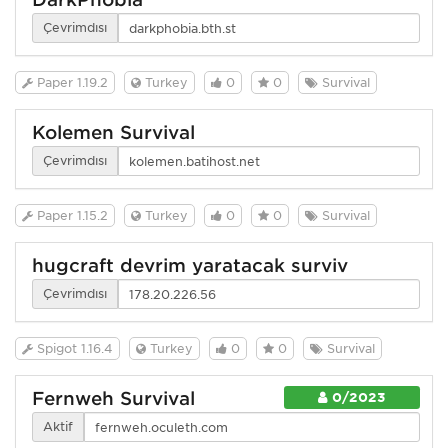
Çevrimdışı
Paper 1.19.2
Turkey
0
0
Survival
Kolemen Survival
Çevrimdışı
Paper 1.15.2
Turkey
0
0
Survival
hugcraft devrim yaratacak surviv
Çevrimdışı
Spigot 1.16.4
Turkey
0
0
Survival
Fernweh Survival
0/2023
Aktif