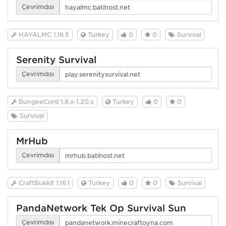
Çevrimdışı
HAYALMC 1.16.5
Turkey
0
0
Survival
Serenity Survival
Çevrimdışı
BungeeCord 1.8.x-1.20.x
Turkey
0
0
Survival
MrHub
Çevrimdışı
CraftBukkit 1.16.1
Turkey
0
0
Survival
PandaNetwork Tek Op Survival Sun
Çevrimdışı