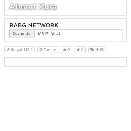
Ahmet Kura
RABG NETWORK
Çevrimdışı
Spigot 1.15.2
Turkey
0
0
HUB