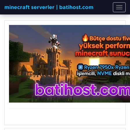
minecraft serverler | batihost.com
Toggl
navig