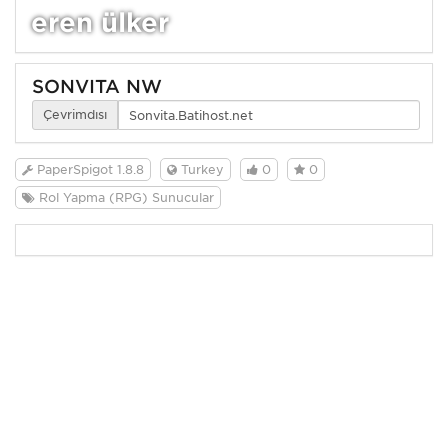
eren ülker
SONVİTA NW
Çevrimdışı
PaperSpigot 1.8.8
Turkey
0
0
Rol Yapma (RPG) Sunucular