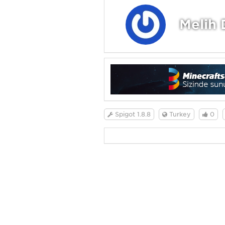
Melih 
Spigot 1.8.8
Turkey
0