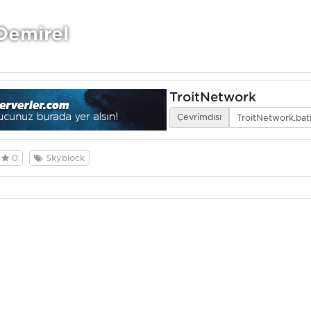
Demirel
TroitNetwork
Çevrimdışı
0
Skyblock