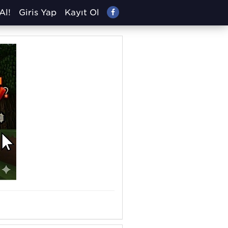
Al!
Giriş Yap
Kayıt Ol