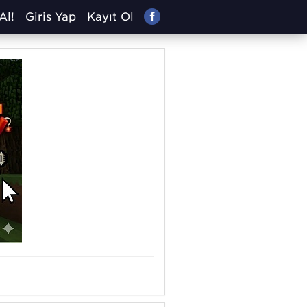
Al!
Giriş Yap
Kayıt Ol