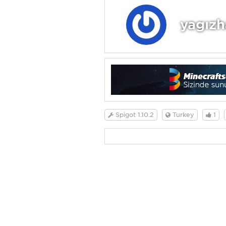
yağızh
Spigot 1.10.2
Turkey
1