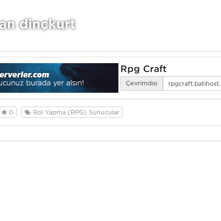
an dinçkurt
Rpg Craft
Çevrimdışı
0
Rol Yapma (RPG) Sunucular