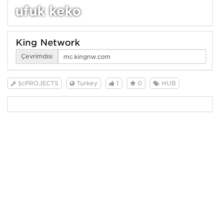
ufuk keko
King Network
Çevrimdışı
§cPROJECTS
Turkey
1
0
HUB