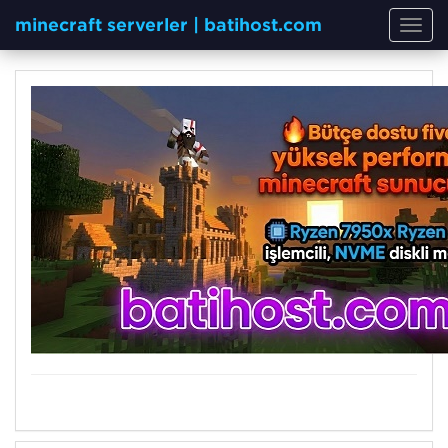
minecraft serverler | batihost.com
Toggl
navig