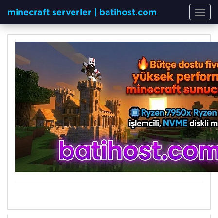
minecraft serverler | batihost.com
Toggl
navig