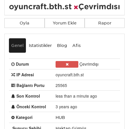
oyuncraft.bth.st
Çevrimdışı
Oyla
Yorum Ekle
Rapor
Genel
İstatistikler
Blog
Afiş
Durum
Çevrimdışı
IP Adresi
oyuncraft.bth.st
Bağlantı Portu
25565
Son Kontrol
less than a minute ago
Önceki Kontrol
3 years ago
Kategori
HUB
Sunucu Sahibi
Haktan Gümüş