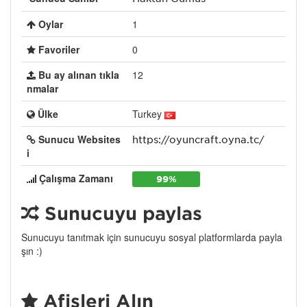
Oylar
1
Favoriler
0
Bu ay alınan tıkla
12
nmalar
Ülke
Turkey
Sunucu Websites
https://oyuncraft.oyna.tc/
i
Çalışma Zamanı
99%
Sunucuyu paylaş
Sunucuyu tanıtmak için sunucuyu sosyal platformlarda payla
şın :)
Afişleri Alın