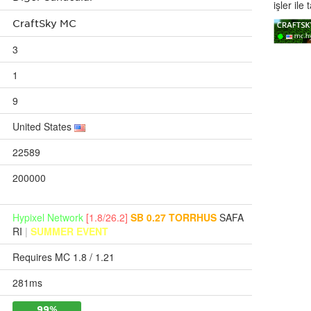
işler ile 
CraftSky MC
3
1
9
United States
22589
200000
Hypixel Network
[1.8/26.2]
SB 0.27 TORRHUS
SAFA
RI
|
SUMMER EVENT
Requires MC 1.8 / 1.21
281ms
99%