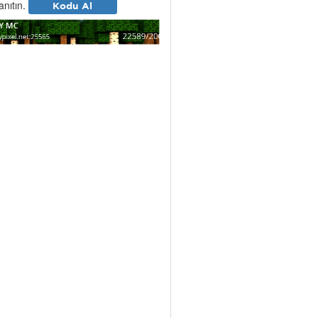
tanıtın.
Kodu Al