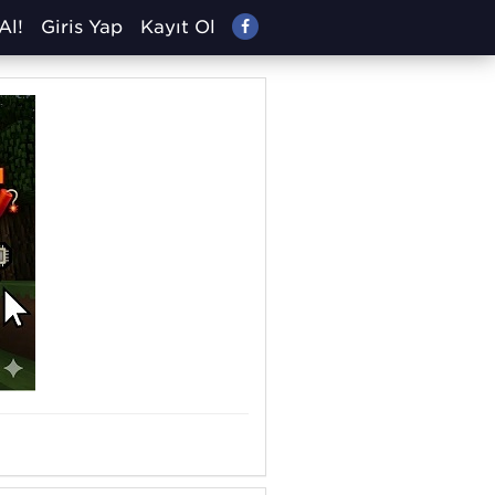
Al!
Giriş Yap
Kayıt Ol