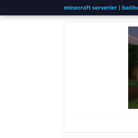
minecraft serverler | bati