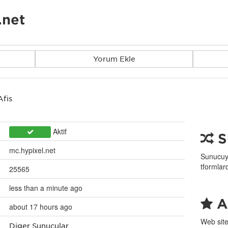
.net
Yorum Ekle
Afiş
Aktif
S
mc.hypixel.net
Sunucuyu
tformlar
25565
less than a minute ago
Af
about 17 hours ago
Web site
Diğer Sunucular