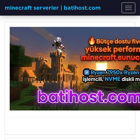
minecraft serverler | batihost.com
Toggl
navig