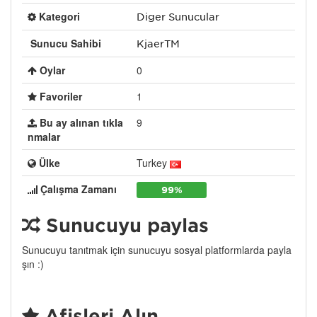
Kategori
Diğer Sunucular
Sunucu Sahibi
KjaerTM
Oylar
0
Favoriler
1
Bu ay alınan tıkla
9
nmalar
Ülke
Turkey
Çalışma Zamanı
99%
Sunucuyu paylaş
Sunucuyu tanıtmak için sunucuyu sosyal platformlarda payla
şın :)
Afişleri Alın