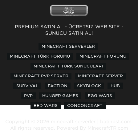
PREMİUM SATIN AL
-
ÜCRETSİZ WEB SİTE
-
SUNUCU SATIN AL!
MINECRAFT SERVERLER
MINECRAFT TÜRK FORUMU
MINECRAFT FORUMU
MINECRAFT TÜRK SUNUCULARI
MINECRAFT PVP SERVER
MINECRAFT SERVER
SURVIVAL
FACTION
SKYBLOCK
HUB
PVP
HUNGER GAMES
EGG WARS
BED WARS
CONCONCRAFT
Copyright © 2026 minecraft serverler | batihost.com.
All rights reserved. Powered By
MinecraftTR.com