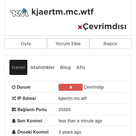
kjaertm.mc.wtf
Çevrimdışı
Oyla
Yorum Ekle
Rapor
Genel
İstatistikler
Blog
Afiş
Durum
Çevrimdışı
IP Adresi
kjaertm.mc.wtf
Bağlantı Portu
25565
Son Kontrol
less than a minute ago
Önceki Kontrol
3 years ago