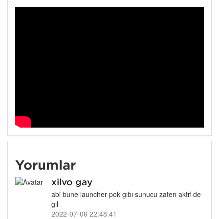
Yorumlar
xilvo gay
abi bune launcher pok gıbı sunucu zaten aktıf de
gıl
2022-07-06 22:48:41