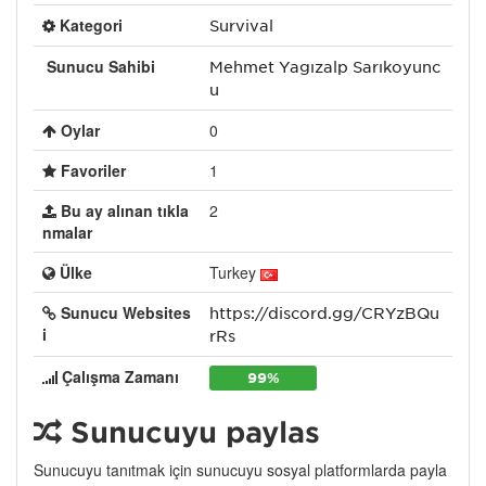
Kategori
Survival
Sunucu Sahibi
Mehmet Yağızalp Sarıkoyunc
u
Oylar
0
Favoriler
1
Bu ay alınan tıkla
2
nmalar
Ülke
Turkey
Sunucu Websites
https://discord.gg/CRYzBQu
i
rRs
Çalışma Zamanı
99%
Sunucuyu paylaş
Sunucuyu tanıtmak için sunucuyu sosyal platformlarda payla