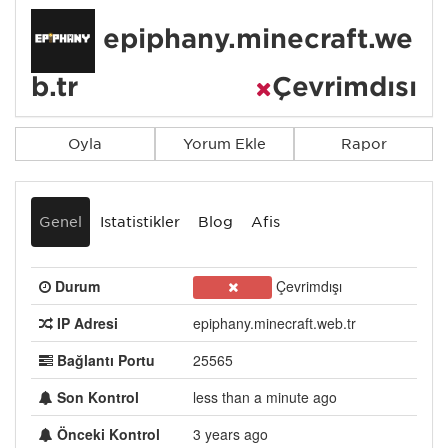
epiphany.minecraft.we
b.tr
Çevrimdışı
Oyla
Yorum Ekle
Rapor
Genel
İstatistikler
Blog
Afiş
Durum
Çevrimdışı
IP Adresi
epiphany.minecraft.web.tr
Bağlantı Portu
25565
Son Kontrol
less than a minute ago
Önceki Kontrol
3 years ago