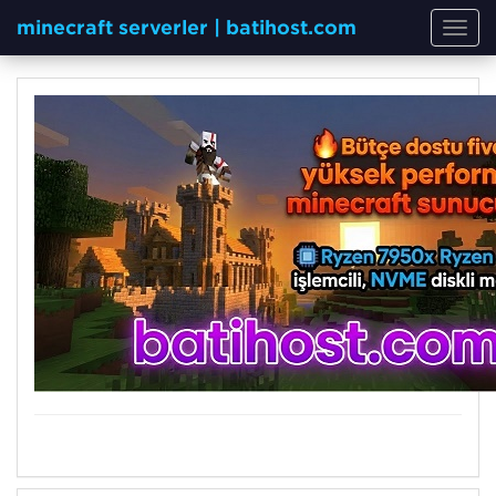
minecraft serverler | batihost.com
Toggl
navig