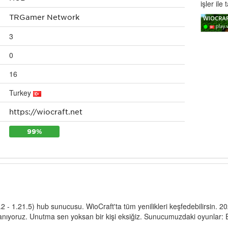
işler ile 
TRGamer Network
3
0
16
Turkey
https://wiocraft.net
99%
7.2 - 1.21.5) hub sunucusu. WioCraft'ta tüm yenilikleri keşfedebilirsin. 
nanıyoruz. Unutma sen yoksan bir kişi eksiğiz. Sunucumuzdaki oyunlar: 