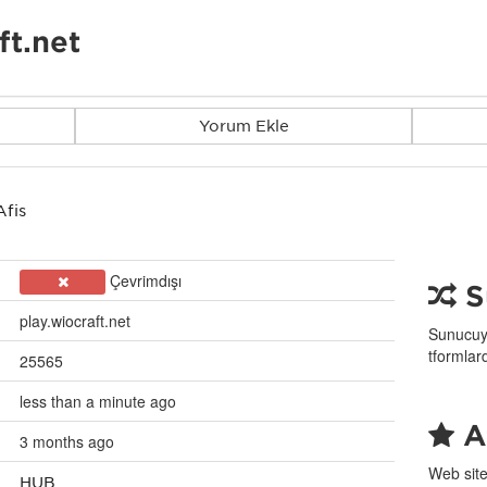
ft.net
Yorum Ekle
Afiş
Çevrimdışı
S
play.wiocraft.net
Sunucuyu
tformlar
25565
less than a minute ago
Af
3 months ago
Web site
HUB