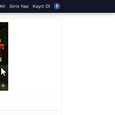
Al!
Giriş Yap
Kayıt Ol