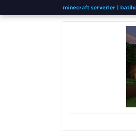
minecraft serverler | bati