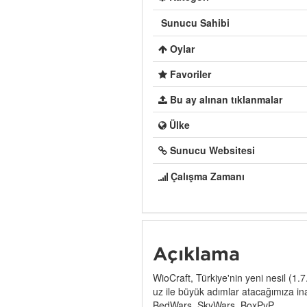
Sunucu Sahibi
Oylar
Favoriler
Bu ay alınan tıklanmalar
Ülke
Sunucu Websitesi
Çalışma Zamanı
Açıklama
WioCraft, Türkiye'nin yeni nesil (1.
uz ile büyük adımlar atacağımıza i
BedWars, SkyWars, BoxPvP.