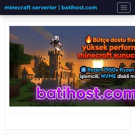
minecraft serverler | batihost.com
Toggl
navig