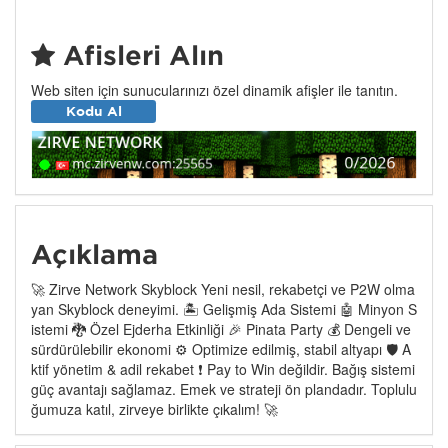
Afişleri Alın
Web siten için sunucularınızı özel dinamik afişler ile tanıtın.
Kodu Al
Açıklama
🚀 Zirve Network Skyblock Yeni nesil, rekabetçi ve P2W olma
yan Skyblock deneyimi. 🏝️ Gelişmiş Ada Sistemi 🤖 Minyon S
istemi 🐉 Özel Ejderha Etkinliği 🎉 Pinata Party 💰 Dengeli ve
sürdürülebilir ekonomi ⚙️ Optimize edilmiş, stabil altyapı 🛡️ A
ktif yönetim & adil rekabet ❗ Pay to Win değildir. Bağış sistemi
güç avantajı sağlamaz. Emek ve strateji ön plandadır. Toplulu
ğumuza katıl, zirveye birlikte çıkalım! 🚀