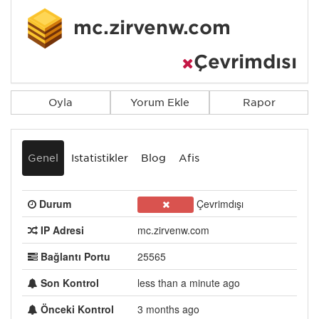
mc.zirvenw.com
Çevrimdışı
Oyla
Yorum Ekle
Rapor
Genel
İstatistikler
Blog
Afiş
Durum
Çevrimdışı
IP Adresi
mc.zirvenw.com
Bağlantı Portu
25565
Son Kontrol
less than a minute ago
Önceki Kontrol
3 months ago