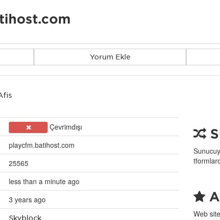
tihost.com
Yorum Ekle
Afiş
Çevrimdışı
S
playcfm.batihost.com
Sunucuyu
tformlar
25565
less than a minute ago
Af
3 years ago
Web site
Skyblock