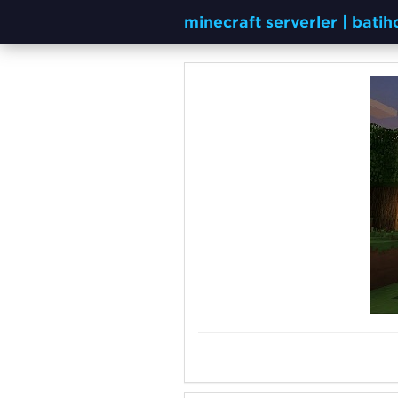
minecraft serverler | bati