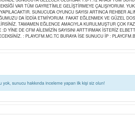
K EKSİĞİ VAR TÜM GAYRETİMLE GELİŞTİRMEYE ÇALIŞIYORUM. Y
M YAPILACAKTIR. SUNUCUDA OYUNCU SAYISI ARTINCA REHBER AL
DUĞUMUZU DA İDDİA ETMİYORUM. FAKAT EĞLENMEK VE GÜZEL DO
İRSİNİZ. TAMAMEN EĞLENCE AMACIYLA KURULMUŞTUR ÇOK FAZL
:D YİNE DE CFM AİLEMİZİN SAYISINI ARTTIRMAK İSTERİZ ELBET
ECEKSİNİZ. : PLAYCFM.MC.TC BURAYA İSE SUNUCU İP : PLAYCF
yok, sunucu hakkında inceleme yapan ilk kişi siz olun!