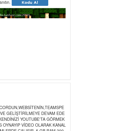
tanıtın.
Kodu Al
SCORDUN,WEBSİTENİN,TEAMSPE
VE GELİŞTİRİLMEYE DEVAM EDE
 KENDİNİZİ YOUTUBE'TA GÖRMEK
S OYNAYIP VİDEO OLARAK KANAL
LERDE ÇALIŞIR. 5 GB RAM 200