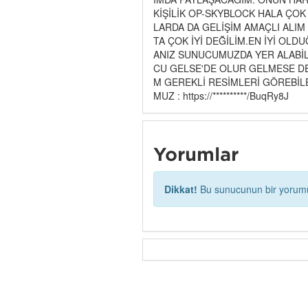
KİŞİLİK OP-SKYBLOCK HALA ÇO
LARDA DA GELİŞİM AMAÇLI ALI
TA ÇOK İYİ DEĞİLİM.EN İYİ OL
ANIZ SUNUCUMUZDA YER ALABİL
CU GELSE'DE OLUR GELMESE DE 
M GEREKLİ RESİMLERİ GÖREBİL
MUZ : https://**********/BuqRy8J​
Yorumlar
Dikkat!
Bu sunucunun bir yorumu 