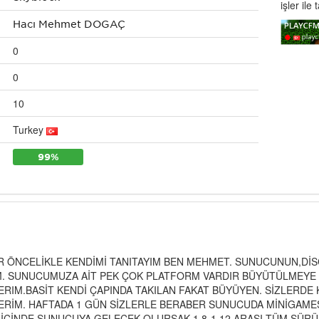
işler ile 
Hacı Mehmet DOĞAÇ
0
0
10
Turkey
99%
 ÖNCELİKLE KENDİMİ TANITAYIM BEN MEHMET. SUNUCUNUN,Dİ
M. SUNUCUMUZA AİT PEK ÇOK PLATFORM VARDIR BÜYÜTÜLMEYE 
ERIM.BASİT KENDİ ÇAPINDA TAKILAN FAKAT BÜYÜYEN. SİZLERDE
ERİM. HAFTADA 1 GÜN SİZLERLE BERABER SUNUCUDA MİNİGAME
İCİNDE SUNUCUYA GELECEK OLURSAK 1.8-1.12 ARASI TÜM SÜRÜM