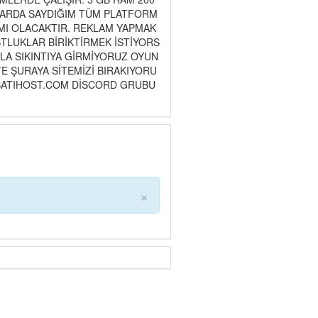
UKARDA SAYDIĞIM TÜM PLATFORM
IMI OLACAKTIR. REKLAM YAPMAK
STLUKLAR BİRİKTİRMEK İSTİYORS
A SIKINTIYA GİRMİYORUZ OYUN
TE ŞURAYA SİTEMİZİ BIRAKIYORU
M.BATIHOST.COM DİSCORD GRUBU
×