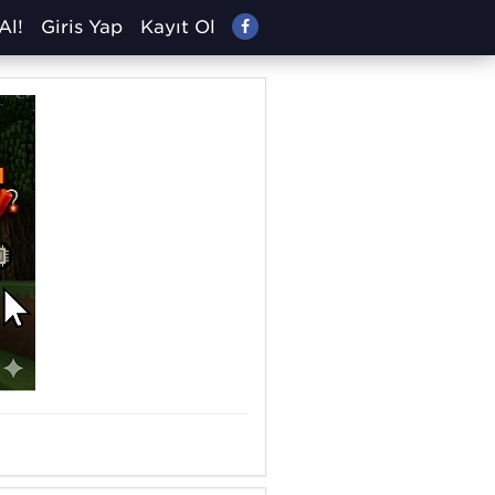
Al!
Giriş Yap
Kayıt Ol