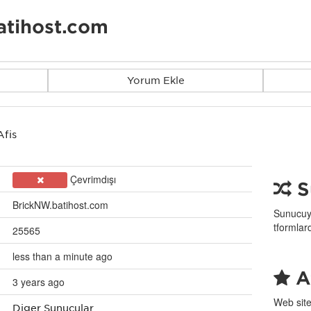
tihost.com
Yorum Ekle
Afiş
Çevrimdışı
S
BrickNW.batihost.com
Sunucuyu
tformlar
25565
less than a minute ago
Af
3 years ago
Web site
Diğer Sunucular