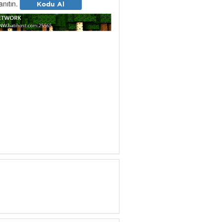
tanıtın.
Kodu Al