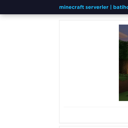
minecraft serverler | bati