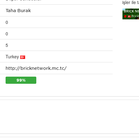
işler ile 
Taha Burak
0
0
5
Turkey
http://bricknetwork.mc.tc/
99%