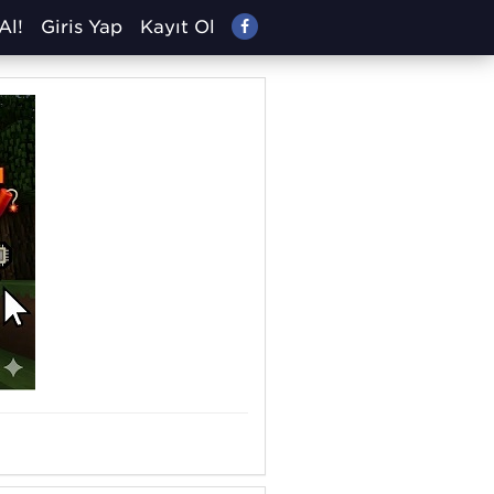
Al!
Giriş Yap
Kayıt Ol