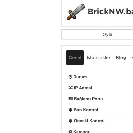
BrickNW.ba
Oyla
Genel
İstatistikler
Blog
Durum
IP Adresi
Bağlantı Portu
Son Kontrol
Önceki Kontrol
Kategori