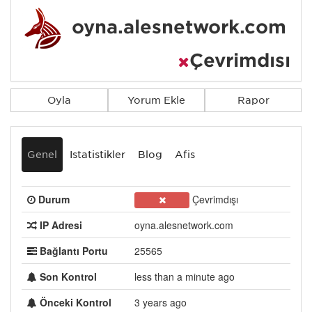
oyna.alesnetwork.com
Çevrimdışı
Oyla
Yorum Ekle
Rapor
Genel
İstatistikler
Blog
Afiş
Durum
Çevrimdışı
IP Adresi
oyna.alesnetwork.com
Bağlantı Portu
25565
Son Kontrol
less than a minute ago
Önceki Kontrol
3 years ago