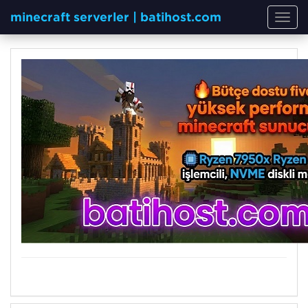
minecraft serverler | batihost.com
Toggl
navig