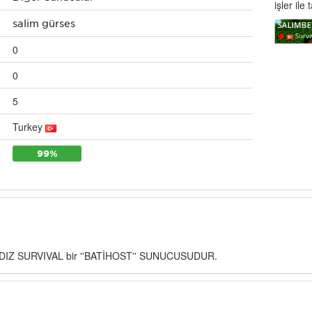
işler ile 
salim gürses
0
0
5
Turkey
99%
DIZ SURVIVAL bir ''BATİHOST'' SUNUCUSUDUR.