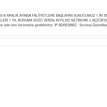
 2018 ARALIK AYINDA FALİİYETLERE BAŞLAYAN SUNUCUMUZ 1.AY 
LERİ 1 YIL KORUMA SÖZÜ VEREN AYYILDIZ NETWORK 2.SEZON'DA
ve üstü tüm sürümlerle girebilirsiniz. İP ADRESİMİZ : Survival.GameN