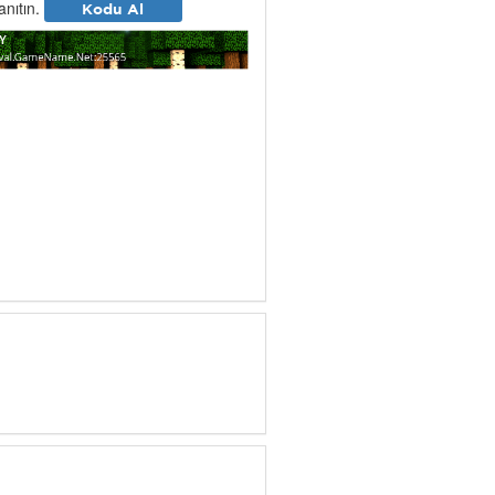
tanıtın.
Kodu Al