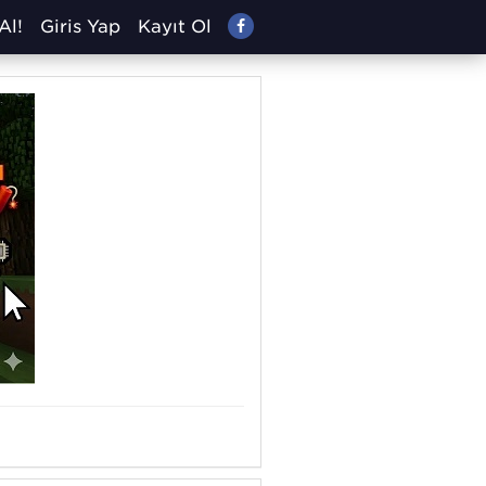
Al!
Giriş Yap
Kayıt Ol