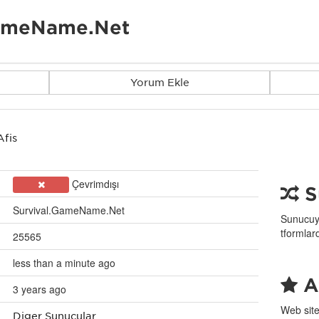
GameName.Net
Yorum Ekle
Afiş
Çevrimdışı
S
Survival.GameName.Net
Sunucuyu
tformlar
25565
less than a minute ago
Af
3 years ago
Web site
Diğer Sunucular