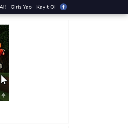
Al!
Giriş Yap
Kayıt Ol