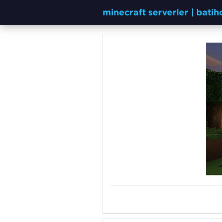
minecraft serverler | bati