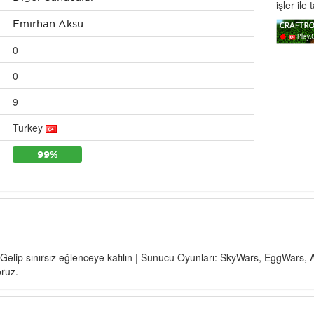
işler ile 
Emirhan Aksu
0
0
9
Turkey
99%
 Gelip sınırsız eğlenceye katılın | Sunucu Oyunları: SkyWars, EggWars,
oruz.