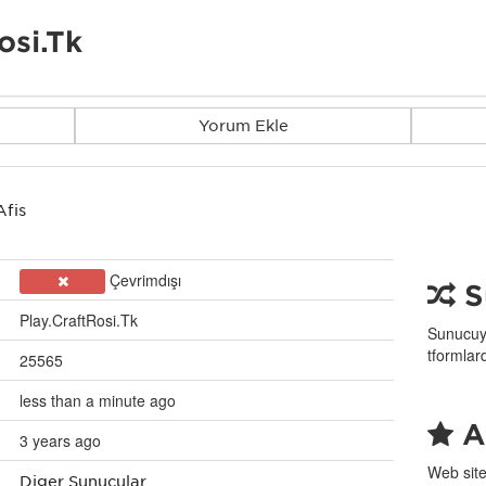
osi.Tk
Yorum Ekle
Afiş
Çevrimdışı
S
Play.CraftRosi.Tk
Sunucuyu
tformlar
25565
less than a minute ago
Af
3 years ago
Web site
Diğer Sunucular