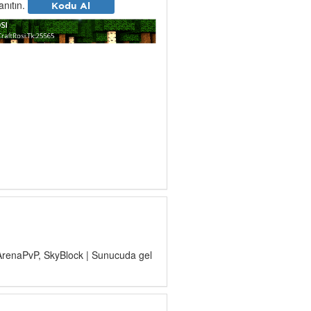
tanıtın.
Kodu Al
 ArenaPvP, SkyBlock | Sunucuda gel