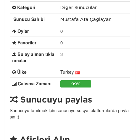
Kategori
Diğer Sunucular
Sunucu Sahibi
Mustafa Ata Çağlayan
Oylar
0
Favoriler
0
Bu ay alınan tıkla
3
nmalar
Ülke
Turkey
Çalışma Zamanı
99%
Sunucuyu paylaş
Sunucuyu tanıtmak için sunucuyu sosyal platformlarda payla
şın :)
Afişleri Alın