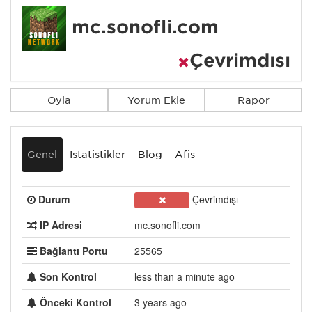
mc.sonofli.com
Çevrimdışı
Oyla
Yorum Ekle
Rapor
Genel
İstatistikler
Blog
Afiş
Durum
Çevrimdışı
IP Adresi
mc.sonofli.com
Bağlantı Portu
25565
Son Kontrol
less than a minute ago
Önceki Kontrol
3 years ago