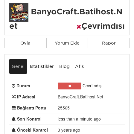
BanyoCraft.Batihost.N
et
Çevrimdışı
Oyla
Yorum Ekle
Rapor
Genel
İstatistikler
Blog
Afiş
Durum
Çevrimdışı
IP Adresi
BanyoCraft.Batihost.Net
Bağlantı Portu
25565
Son Kontrol
less than a minute ago
Önceki Kontrol
3 years ago