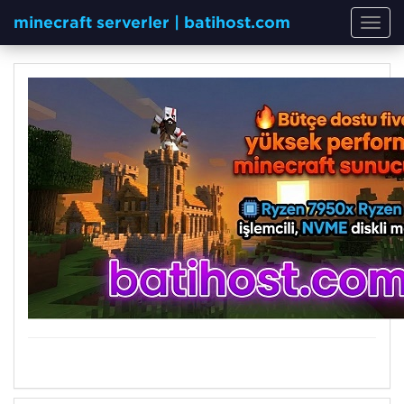
minecraft serverler | batihost.com
Toggl
navig