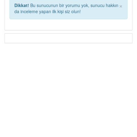
×
Dikkat!
Bu sunucunun bir yorumu yok, sunucu hakkın
da inceleme yapan ilk kişi siz olun!