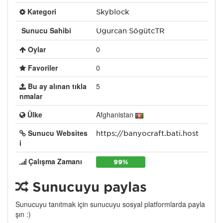
Kategori
Skyblock
Sunucu Sahibi
Uğurcan SöğütcTR
Oylar
0
Favoriler
0
Bu ay alınan tıkla
5
nmalar
Ülke
Afghanistan
Sunucu Websites
https://banyocraft.bati.host
i
Çalışma Zamanı
99%
Sunucuyu paylaş
Sunucuyu tanıtmak için sunucuyu sosyal platformlarda payla
şın :)