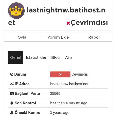
lastnightnw.batihost.n
et
Çevrimdışı
Oyla
Yorum Ekle
Rapor
Genel
İstatistikler
Blog
Afiş
Durum
Çevrimdışı
IP Adresi
lastnightnw.batihost.net
Bağlantı Portu
25565
Son Kontrol
less than a minute ago
Önceki Kontrol
3 years ago