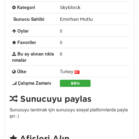
Kategori
Skyblock
Sunucu Sahibi
Emirhan Mutlu
Oylar
0
Favoriler
0
Bu ay alınan tıkla
6
nmalar
Ülke
Turkey
Çalışma Zamanı
99%
Sunucuyu paylaş
Sunucuyu tanıtmak için sunucuyu sosyal platformlarda payla
şın :)
Afişleri Alın