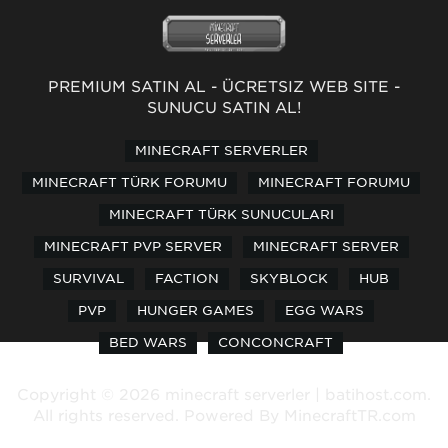
PREMİUM SATIN AL
-
ÜCRETSİZ WEB SİTE
-
SUNUCU SATIN AL!
MINECRAFT SERVERLER
MINECRAFT TÜRK FORUMU
MINECRAFT FORUMU
MINECRAFT TÜRK SUNUCULARI
MINECRAFT PVP SERVER
MINECRAFT SERVER
SURVIVAL
FACTION
SKYBLOCK
HUB
PVP
HUNGER GAMES
EGG WARS
BED WARS
CONCONCRAFT
Copyright © 2026 minecraft serverler | batihost.com.
All rights reserved. Powered By
MinecraftTR.com