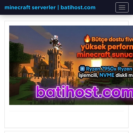
minecraft serverler | batihost.com
Toggl
navig