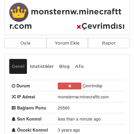
monsternw.minecraftt
r.com
Çevrimdışı
Oyla
Yorum Ekle
Rapor
Genel
İstatistikler
Blog
Afiş
Durum
Çevrimdışı
IP Adresi
monsternw.minecrafttr.com
Bağlantı Portu
25565
Son Kontrol
less than a minute ago
Önceki Kontrol
3 years ago