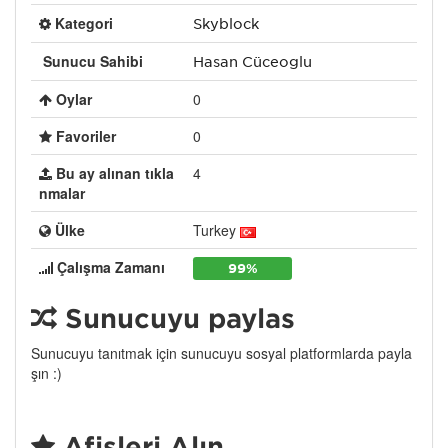
Kategori
Skyblock
Sunucu Sahibi
Hasan Cüceoglu
Oylar
0
Favoriler
0
Bu ay alınan tıkla
4
nmalar
Ülke
Turkey
Çalışma Zamanı
99%
Sunucuyu paylaş
Sunucuyu tanıtmak için sunucuyu sosyal platformlarda payla
şın :)
Afişleri Alın