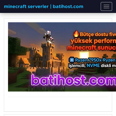
minecraft serverler | batihost.com
Toggl
navig