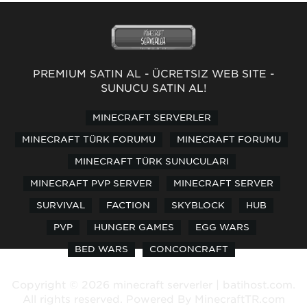
PREMİUM SATIN AL
-
ÜCRETSİZ WEB SİTE
-
SUNUCU SATIN AL!
MINECRAFT SERVERLER
MINECRAFT TÜRK FORUMU
MINECRAFT FORUMU
MINECRAFT TÜRK SUNUCULARI
MINECRAFT PVP SERVER
MINECRAFT SERVER
SURVIVAL
FACTION
SKYBLOCK
HUB
PVP
HUNGER GAMES
EGG WARS
BED WARS
CONCONCRAFT
Copyright © 2026 minecraft serverler | batihost.com.
All rights reserved. Powered By
MinecraftTR.com