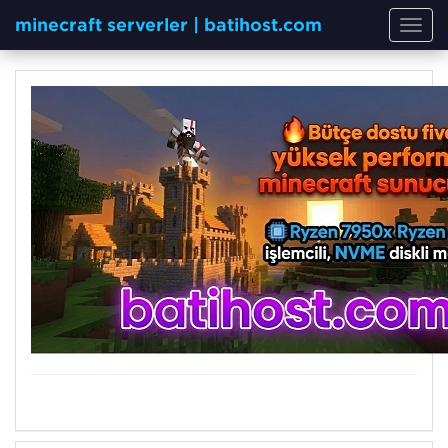
minecraft serverler | batihost.com
Toggl
navig