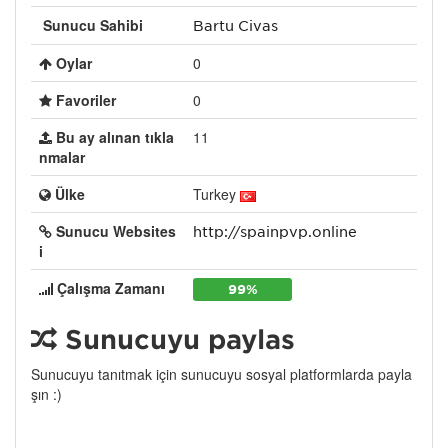
Sunucu Sahibi
Bartu Civaş
Oylar
0
Favoriler
0
Bu ay alınan tıkla
11
nmalar
Ülke
Turkey
Sunucu Websites
http://spainpvp.online
i
Çalışma Zamanı
99%
Sunucuyu paylaş
Sunucuyu tanıtmak için sunucuyu sosyal platformlarda payla
şın :)