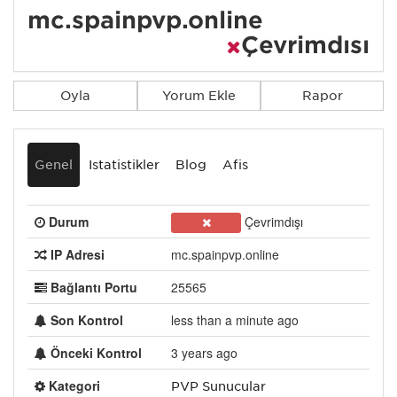
mc.spainpvp.online
Çevrimdışı
Oyla
Yorum Ekle
Rapor
Genel
İstatistikler
Blog
Afiş
Durum
Çevrimdışı
IP Adresi
mc.spainpvp.online
Bağlantı Portu
25565
Son Kontrol
less than a minute ago
Önceki Kontrol
3 years ago
Kategori
PVP Sunucular