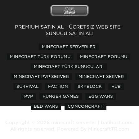
PREMİUM SATIN AL
-
ÜCRETSİZ WEB SİTE
-
SUNUCU SATIN AL!
MINECRAFT SERVERLER
MINECRAFT TÜRK FORUMU
MINECRAFT FORUMU
MINECRAFT TÜRK SUNUCULARI
MINECRAFT PVP SERVER
MINECRAFT SERVER
SURVIVAL
FACTION
SKYBLOCK
HUB
PVP
HUNGER GAMES
EGG WARS
BED WARS
CONCONCRAFT
Copyright © 2026 minecraft serverler | batihost.com.
All rights reserved. Powered By
MinecraftTR.com