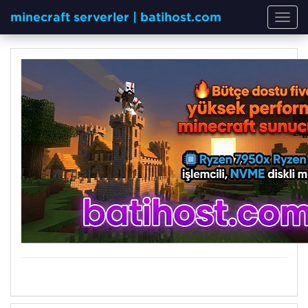
minecraft serverler | batihost.com
Toggl
navig