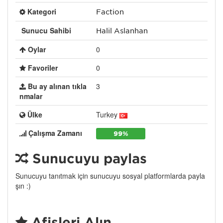
Kategori
Faction
Sunucu Sahibi
Halil Aslanhan
Oylar
0
Favoriler
0
Bu ay alınan tıkla
3
nmalar
Ülke
Turkey
Çalışma Zamanı
99%
Sunucuyu paylaş
Sunucuyu tanıtmak için sunucuyu sosyal platformlarda payla
şın :)
Afişleri Alın