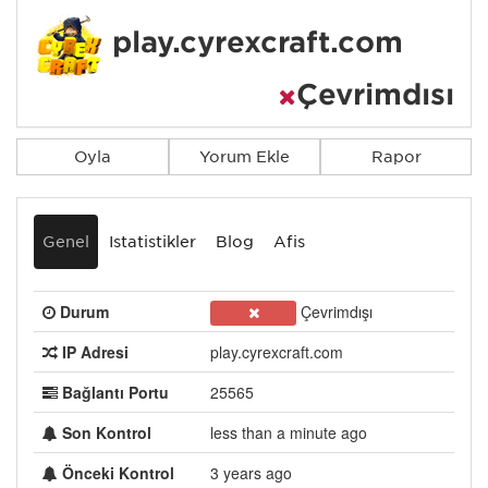
play.cyrexcraft.com
Çevrimdışı
Oyla
Yorum Ekle
Rapor
Genel
İstatistikler
Blog
Afiş
Durum
Çevrimdışı
IP Adresi
play.cyrexcraft.com
Bağlantı Portu
25565
Son Kontrol
less than a minute ago
Önceki Kontrol
3 years ago