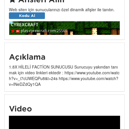
Web siten için sunucularınızı özel dinamik afişler ile tanıtın.
Kodu Al
Açıklama
1.8X HİLELİ FACTİON SUNUCUSU Sunucuyu yakından tanı
mak için video linkleri ektedir : https://www.youtube.com/watc
h?v=_i7cUWEQPu8&t=24s https://www.youtube.com/watch?
v=INeDZdQy1QA
Video