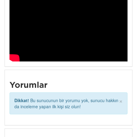
Yorumlar
×
Dikkat!
Bu sunucunun bir yorumu yok, sunucu hakkın
da inceleme yapan ilk kişi siz olun!