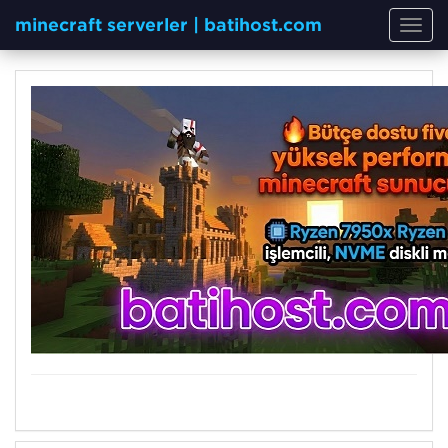
minecraft serverler | batihost.com
Toggl
navig