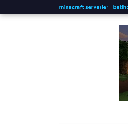
minecraft serverler | bati