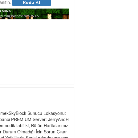
tanıtın.
Kodu Al
 EmekSkyBlock Sunucu Lokasyonu:
Yabancı PREMİUM Server: JerryAndH
medik tabii ki, Bütün Haritalarımız
Bir Durum Olmadığı İçin Sorun Çıkar
i Yetkililerle Sanki arkadaşmışcası