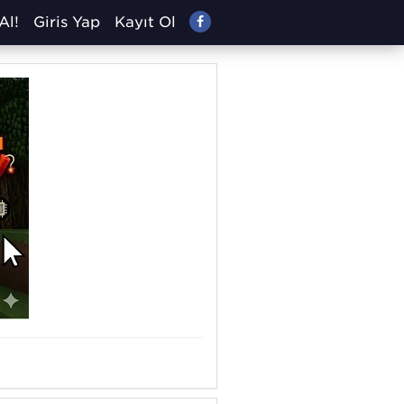
Al!
Giriş Yap
Kayıt Ol