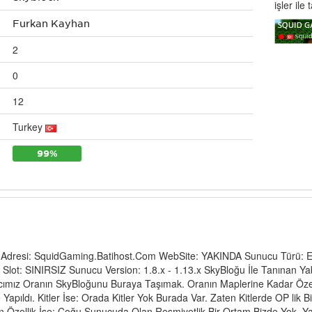
işler ile 
Furkan Kayhan
2
0
12
Turkey
99%
 Adresi: SquidGaming.Batihost.Com WebSite: YAKINDA Sunucu Türü:
lot: SINIRSIZ Sunucu Version: 1.8.x - 1.13.x SkyBloğu İle Tanınan 
macımız Oranın SkyBloğunu Buraya Taşımak. Oranın Maplerine Kadar Özen
apıldı. Kitler İse: Orada Kitler Yok Burada Var. Zaten Kitlerde OP lik 
n Özellik İse; Çoğu Sunucuda Olan Resmiyetlik Bir Ortam Bizde Yok, Yan