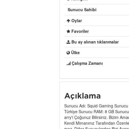
Sunucu Sahibi
Oylar
Favoriler
Bu ay alınan tıklanmalar
Ülke
Çalışma Zamanı
Açıklama
Sunucu Adı: Squid Gaming Sunucu
Türkiye Sunucu RAM: 8 GB Sunucu S
arry'i Çoğunuz Bilirsiniz. Bizim A
Kendi Mimarımız Tarafından Özenle Y
maz. Diğer Sunuculardan Bizi Ayıra