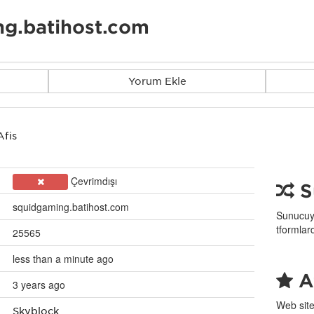
g.batihost.com
Yorum Ekle
Afiş
Çevrimdışı
S
squidgaming.batihost.com
Sunucuyu
tformlar
25565
less than a minute ago
Af
3 years ago
Web site
Skyblock