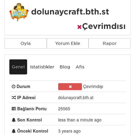
dolunaycraft.bth.st
Çevrimdışı
Oyla
Yorum Ekle
Rapor
Genel
İstatistikler
Blog
Afiş
Durum
Çevrimdışı
IP Adresi
dolunaycraft.bth.st
Bağlantı Portu
25565
Son Kontrol
less than a minute ago
Önceki Kontrol
3 years ago