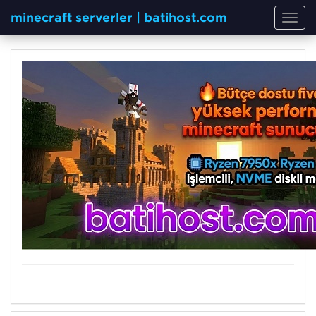
minecraft serverler | batihost.com
Toggl
navig