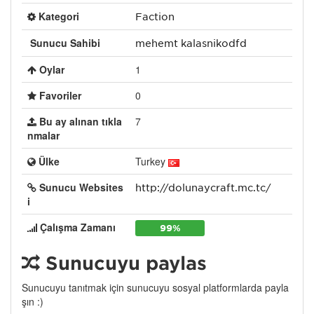
Kategori
Faction
Sunucu Sahibi
mehemt kalaşnikodfd
Oylar
1
Favoriler
0
Bu ay alınan tıkla
7
nmalar
Ülke
Turkey
Sunucu Websites
http://dolunaycraft.mc.tc/
i
Çalışma Zamanı
99%
Sunucuyu paylaş
Sunucuyu tanıtmak için sunucuyu sosyal platformlarda payla
şın :)