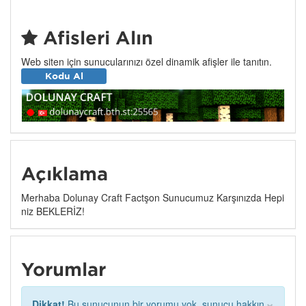
Afişleri Alın
Web siten için sunucularınızı özel dinamik afişler ile tanıtın.
Kodu Al
Açıklama
Merhaba Dolunay Craft Factşon Sunucumuz Karşınızda Hepi
niz BEKLERİZ!
Yorumlar
×
Dikkat!
Bu sunucunun bir yorumu yok, sunucu hakkın