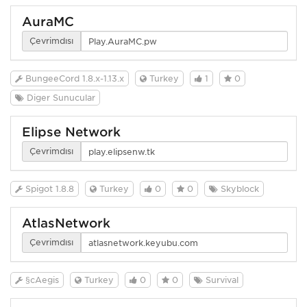
AuraMC
Çevrimdışı
BungeeCord 1.8.x-1.13.x
Turkey
1
0
Diğer Sunucular
Elipse Network
Çevrimdışı
Spigot 1.8.8
Turkey
0
0
Skyblock
AtlasNetwork
Çevrimdışı
§cAegis
Turkey
0
0
Survival