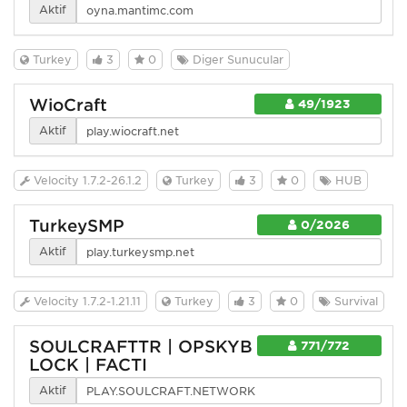
Aktif
Turkey
3
0
Diğer Sunucular
WioCraft
49/1923
Aktif
Velocity 1.7.2-26.1.2
Turkey
3
0
HUB
TurkeySMP
0/2026
Aktif
Velocity 1.7.2-1.21.11
Turkey
3
0
Survival
SOULCRAFTTR | OPSKYB
771/772
LOCK | FACTI
Aktif