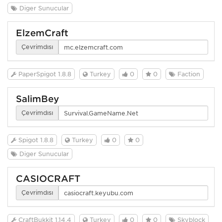
Diğer Sunucular
ElzemCraft
Çevrimdışı
PaperSpigot 1.8.8
Turkey
0
0
Faction
SalimBey
Çevrimdışı
Spigot 1.8.8
Turkey
0
0
Diğer Sunucular
CASİOCRAFT
Çevrimdışı
CraftBukkit 1.14.4
Turkey
0
0
Skyblock