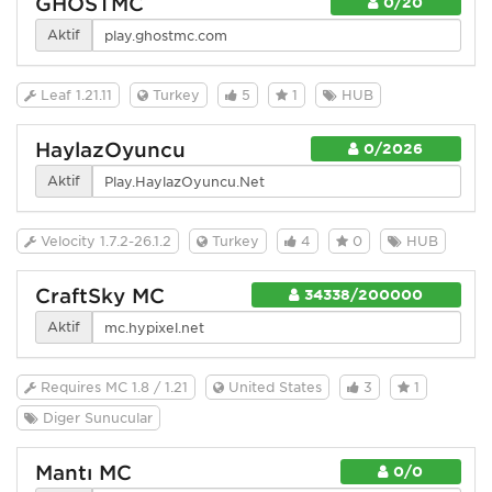
GHOSTMC
0/20
Aktif
Leaf 1.21.11
Turkey
5
1
HUB
HaylazOyuncu
0/2026
Aktif
Velocity 1.7.2-26.1.2
Turkey
4
0
HUB
CraftSky MC
34338/200000
Aktif
Requires MC 1.8 / 1.21
United States
3
1
Diğer Sunucular
Mantı MC
0/0