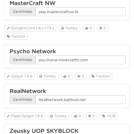
MasterCraft NW
Çevrimdışı
BungeeCord 1.8.x-1.13.x
Turkey
0
0
Faction
Psycho Network
Çevrimdışı
Spigot 1.8.8
Turkey
0
0
Faction
RealNetwork
Çevrimdışı
PaperSpigot 1.8.8
Turkey
0
0
HUB
Zeusky UOP SKYBLOCK