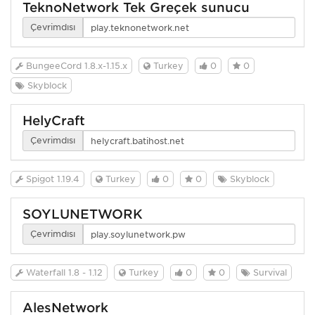
TeknoNetwork Tek Greçek sunucu
Çevrimdışı
BungeeCord 1.8.x-1.15.x
Turkey
0
0
Skyblock
HelyCraft
Çevrimdışı
Spigot 1.19.4
Turkey
0
0
Skyblock
SOYLUNETWORK
Çevrimdışı
Waterfall 1.8 - 1.12
Turkey
0
0
Survival
AlesNetwork