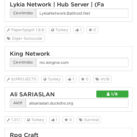
Lykia Network | Hub Server | (Fa
Çevrimdışı
PaperSpigot 1.8.8
Turkey
1
0
Diğer Sunucular
King Network
Çevrimdışı
§cPROJECTS
Turkey
1
0
HUB
Ali SARIASLAN
1/8
Aktif
1.21.1
Turkey
1
0
Survival
Rpg Craft