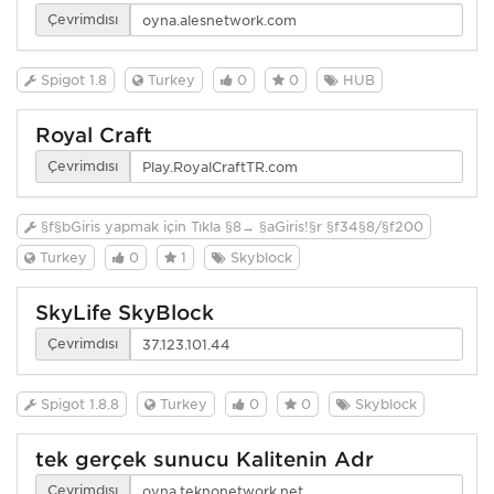
Çevrimdışı
Spigot 1.8
Turkey
0
0
HUB
Royal Craft
Çevrimdışı
§f§bGiriş yapmak için Tıkla §8→ §aGiriş!§r §f34§8/§f200
Turkey
0
1
Skyblock
SkyLife SkyBlock
Çevrimdışı
Spigot 1.8.8
Turkey
0
0
Skyblock
tek gerçek sunucu Kalitenin Adr
Çevrimdışı