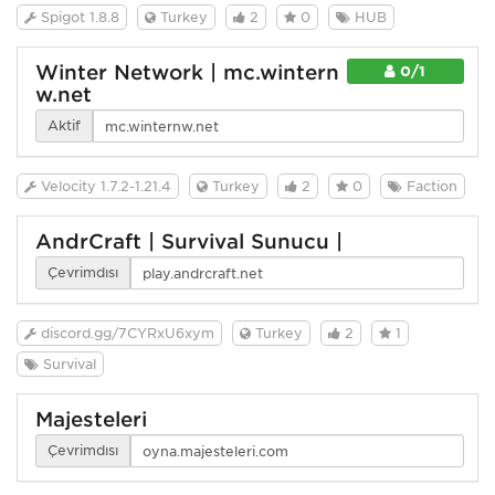
Spigot 1.8.8
Turkey
2
0
HUB
Winter Network | mc.wintern
0/1
w.net
Aktif
Velocity 1.7.2-1.21.4
Turkey
2
0
Faction
AndrCraft | Survival Sunucu |
Çevrimdışı
discord.gg/7CYRxU6xym
Turkey
2
1
Survival
Majesteleri
Çevrimdışı