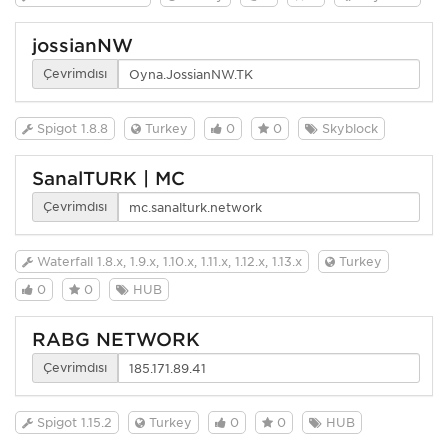
jossianNW
Çevrimdışı
Spigot 1.8.8
Turkey
0
0
Skyblock
SanalTURK | MC
Çevrimdışı
Waterfall 1.8.x, 1.9.x, 1.10.x, 1.11.x, 1.12.x, 1.13.x
Turkey
0
0
HUB
RABG NETWORK
Çevrimdışı
Spigot 1.15.2
Turkey
0
0
HUB