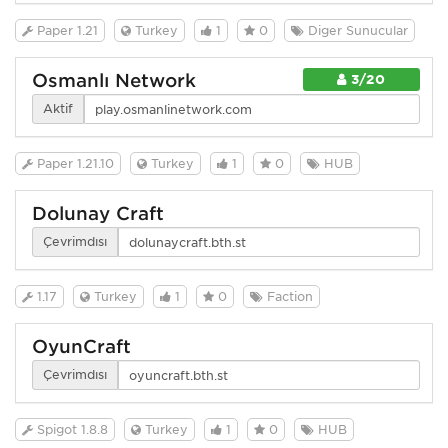
Paper 1.21
Turkey
1
0
Diğer Sunucular
Osmanlı Network
3/20
Aktif
Paper 1.21.10
Turkey
1
0
HUB
Dolunay Craft
Çevrimdışı
1.17
Turkey
1
0
Faction
OyunCraft
Çevrimdışı
Spigot 1.8.8
Turkey
1
0
HUB