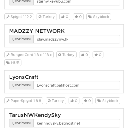
Çevrimdışı
Spigot 1.12.2
Turkey
0
0
Skyblock
MADZZY NETWORK
Çevrimdışı
BungeeCord 1.8.x-1.18.x
Turkey
0
0
HUB
LyonsCraft
Çevrimdışı
PaperSpigot 1.8.8
Turkey
0
0
Skyblock
TarusNWKendySky
Çevrimdışı