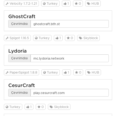
Velocity 1.7.2-1.21
Turkey
1
0
HUB
GhostCraft
Çevrimdışı
Spigot 1.16.5
Turkey
1
0
Skyblock
Lydoria
Çevrimdışı
PaperSpigot 1.8.8
Turkey
1
0
HUB
CesurCraft
Çevrimdışı
Turkey
1
0
Skyblock