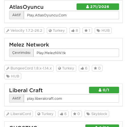
AtlasOyuncu
271/2026
Aktif
Velocity 1.7.2-26.2
Turkey
8
1
HUB
Melez Network
Çevrimdışı
BungeeCord 1.8.x-1.14.x
Turkey
6
0
HUB
Liberal Craft
0/1
Aktif
LiberalCord
Turkey
6
0
Skyblock