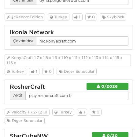
Çevrimdışı
§cRebornEdition
Turkey
1
0
Skyblock
Ikonia Network
Çevrimdışı
KonyaCraft 1.7.x 1.8.x 1.9.x 1.10.x 1.11.x 1.12.x 1.13.x 1.14.x 1.15.x
1.16.x
Turkey
1
0
Diğer Sunucular
RosherCraft
0/2026
Aktif
Velocity 1.7.2-1.21.11
Turkey
1
0
Diğer Sunucular
StarCubeNW
0/20