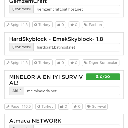
GemzemCraft
Çevrimdışı
Spigot 1.8
Turkey
0
0
Faction
HardSkyblock - EmekSkyblock- 1.8
Çevrimdışı
Spigot 1.8
Turkey
0
0
Diğer Sunucular
MINELORIA EN İYİ SURVİV
0/20
AL!
Aktif
Paper 1.16.5
Turkey
0
0
Survival
Atmaca NETWORK