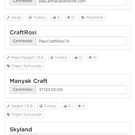
Çevrimdışı
Aegis
Turkey
0
0
Skyblock
CraftRosi
Çevrimdışı
PaperSpigot 1.8.8
Turkey
0
0
Diğer Sunucular
Manyak Craft
Çevrimdışı
Spigot 1.8.8
Turkey
0
0
Diğer Sunucular
Skyland