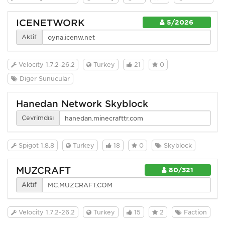
ICENETWORK
5/2026
Aktif
Velocity 1.7.2-26.2
Turkey
21
0
Diğer Sunucular
Hanedan Network Skyblock
Çevrimdışı
Spigot 1.8.8
Turkey
18
0
Skyblock
MUZCRAFT
80/321
Aktif
Velocity 1.7.2-26.2
Turkey
15
2
Faction