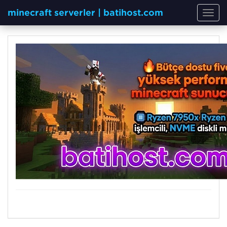
minecraft serverler | batihost.com
Toggl
navig