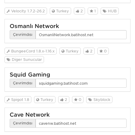
Velocity 1.7.2-26.2
Turkey
2
1
HUB
Osmanlı Network
Çevrimdışı
BungeeCord 1.8.x-1.16.x
Turkey
2
0
Diğer Sunucular
Squid Gaming
Çevrimdışı
Spigot 1.8
Turkey
2
0
Skyblock
Cave Network
Çevrimdışı