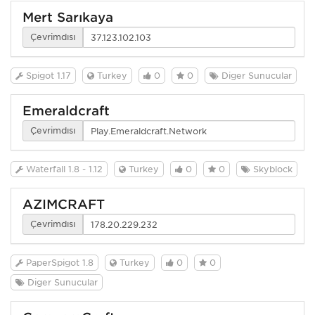
Mert Sarıkaya
Çevrimdışı
Spigot 1.17
Turkey
0
0
Diğer Sunucular
Emeraldcraft
Çevrimdışı
Waterfall 1.8 - 1.12
Turkey
0
0
Skyblock
AZİMCRAFT
Çevrimdışı
PaperSpigot 1.8
Turkey
0
0
Diğer Sunucular