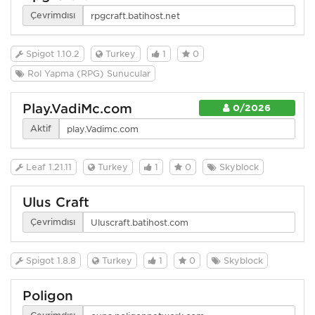
Çevrimdışı
Spigot 1.10.2
Turkey
1
0
Rol Yapma (RPG) Sunucular
Play.VadiMc.com
0/2026
Aktif
Leaf 1.21.11
Turkey
1
0
Skyblock
Ulus Craft
Çevrimdışı
Spigot 1.8.8
Turkey
1
0
Skyblock
Poligon