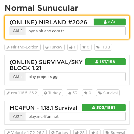
Normal Sunucular
(ONLINE) NİRLAND #2026
2/3
Aktif
Nirland-Edition
Turkey
1
0
HUB
(ONLINE) SURVIVAL/SKY
157/158
BLOCK 1.21
Aktif
ᴘʀᴏ 1.16.5-26.2
Turkey
53
0
Survival
MC4FUN - 1.18.1 Survival
303/1881
Aktif
Velocity 1.7.2-26.2
Turkey
28
4
Survival