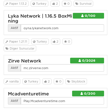
Paper 1.13.2
Turkey
2
0
Survival
Lyka Network | 1.16.5 BoxMi
0/100
ning
Aktif
Paper 1.21.11
Turkey
2
0
Diğer Sunucular
Zirve Network
0/2026
Aktif
vanilla
Turkey
2
0
Skyblock
Mcadventuretime
0/200
Aktif