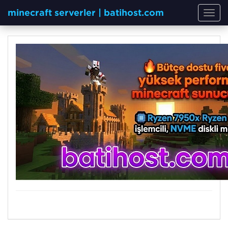
minecraft serverler | batihost.com
Toggl
navig