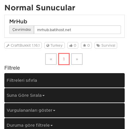
Normal Sunucular
MrHub
Çevrimdışı
CraftBukkit 1.16.1
Turkey
0
0
Survival
«
1
»
Filtrele
Filtreleri sıfırla
Şuna Göre Sırala
Vurgulananları göster
Duruma göre filtrele