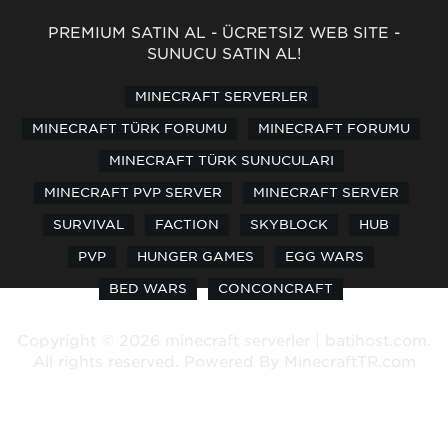
PREMİUM SATIN AL
-
ÜCRETSİZ WEB SİTE
-
SUNUCU SATIN AL!
MINECRAFT SERVERLER
MINECRAFT TÜRK FORUMU
MINECRAFT FORUMU
MINECRAFT TÜRK SUNUCULARI
MINECRAFT PVP SERVER
MINECRAFT SERVER
SURVIVAL
FACTION
SKYBLOCK
HUB
PVP
HUNGER GAMES
EGG WARS
BED WARS
CONCONCRAFT
Copyright © 2026 minecraft serverler | batihost.com.
All rights reserved. Powered By
MinecraftTR.com