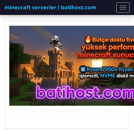
minecraft serverler | batihost.com
Toggl
navig