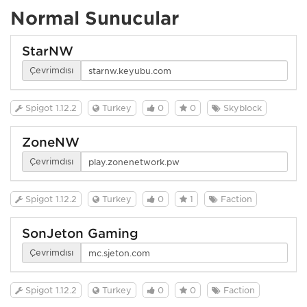
Normal Sunucular
StarNW
Çevrimdışı
Spigot 1.12.2
Turkey
0
0
Skyblock
ZoneNW
Çevrimdışı
Spigot 1.12.2
Turkey
0
1
Faction
SonJeton Gaming
Çevrimdışı
Spigot 1.12.2
Turkey
0
0
Faction