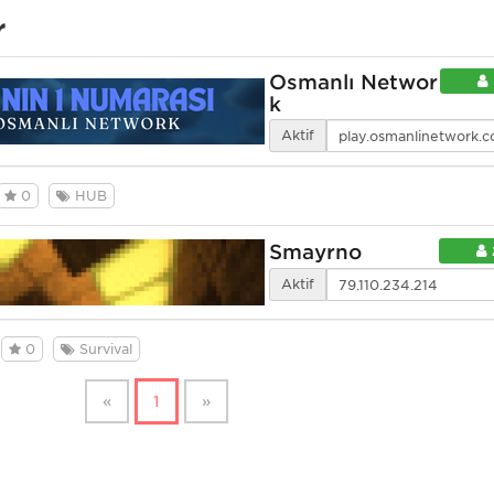
r
Osmanlı Networ
k
Aktif
0
HUB
Smayrno
Aktif
0
Survival
«
1
»