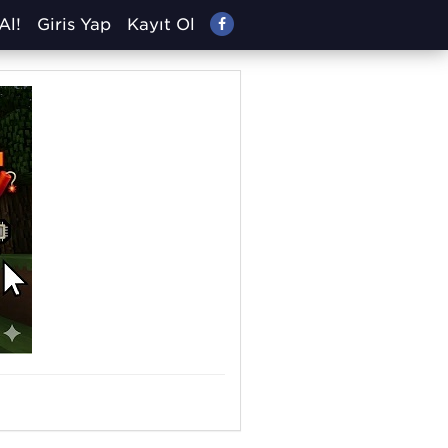
Al!
Giriş Yap
Kayıt Ol