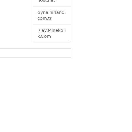
host.net
oyna.nirland.
com.tr
Play.Minekoli
k.Com