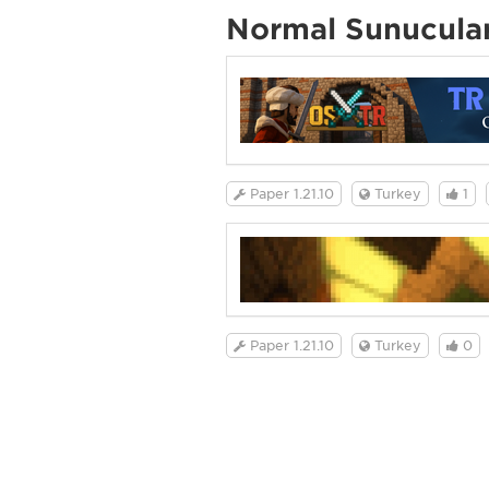
Normal Sunucula
Paper 1.21.10
Turkey
1
Paper 1.21.10
Turkey
0