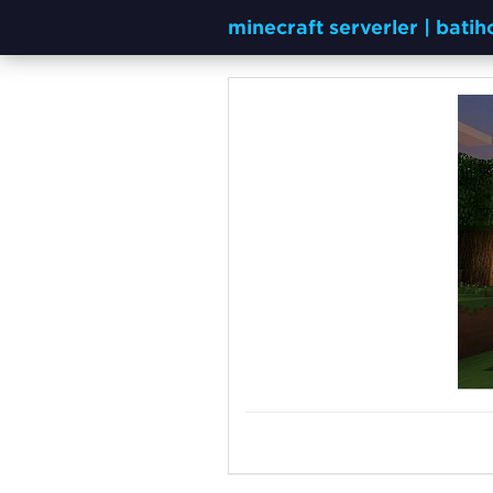
minecraft serverler | bati