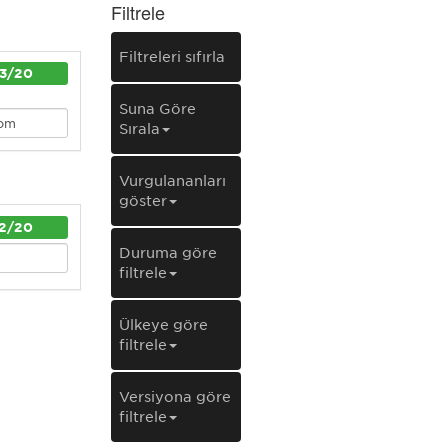
Filtrele
Filtreleri sıfırla
3/20
Şuna Göre
Sırala
Vurgulananları
göster
2/20
Duruma göre
filtrele
Ülkeye göre
filtrele
Versiyona göre
filtrele