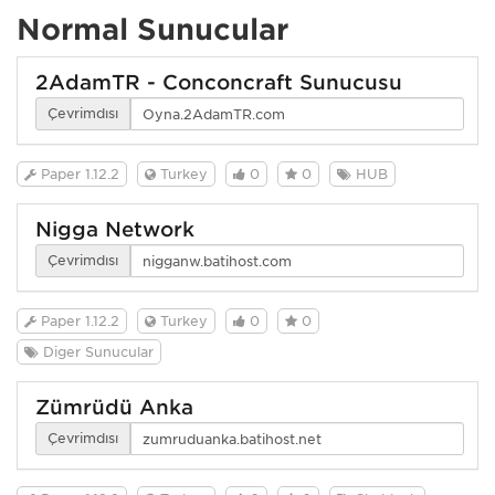
Normal Sunucular
2AdamTR - Conconcraft Sunucusu
Çevrimdışı
Paper 1.12.2
Turkey
0
0
HUB
Nigga Network
Çevrimdışı
Paper 1.12.2
Turkey
0
0
Diğer Sunucular
Zümrüdü Anka
Çevrimdışı