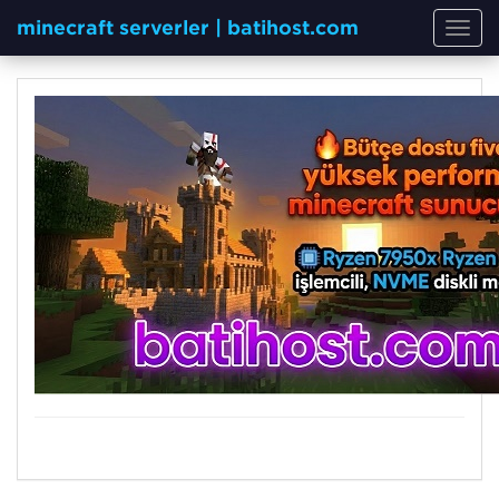
minecraft serverler | batihost.com
Toggl
navig