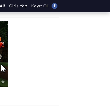
Al!
Giriş Yap
Kayıt Ol