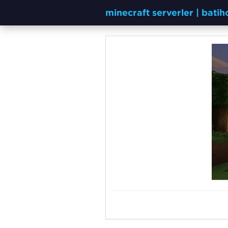
minecraft serverler | bati