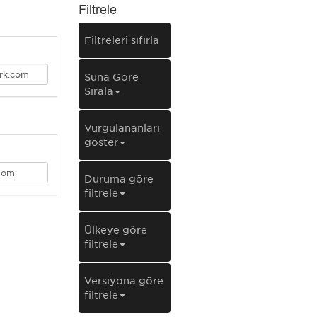
Filtrele
Filtreleri sıfırla
Şuna Göre
Sırala
Vurgulananları
göster
Duruma göre
filtrele
Ülkeye göre
filtrele
Versiyona göre
filtrele