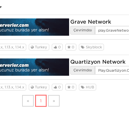
r
Grave Network
Çevrimdışı
x, 1.13.x, 1.14.x
Turkey
0
0
Skyblock
Quartizyon Network
Çevrimdışı
x, 1.13.x, 1.14.x
Turkey
0
0
HUB
«
1
»