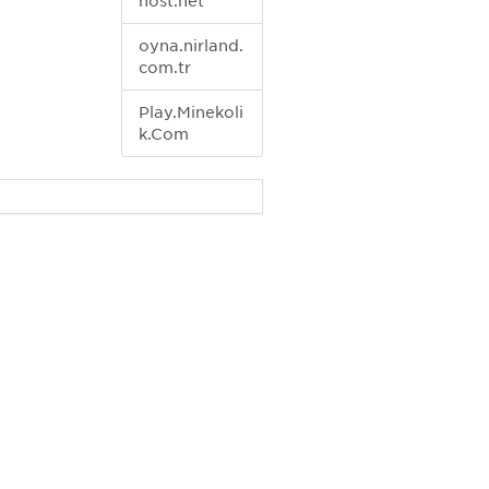
host.net
oyna.nirland.
com.tr
Play.Minekoli
k.Com