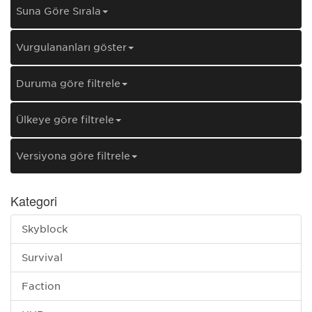
Şuna Göre Sırala
Vurgulananları göster
Duruma göre filtrele
Ülkeye göre filtrele
Versiyona göre filtrele
Kategori
Skyblock
Survival
Faction