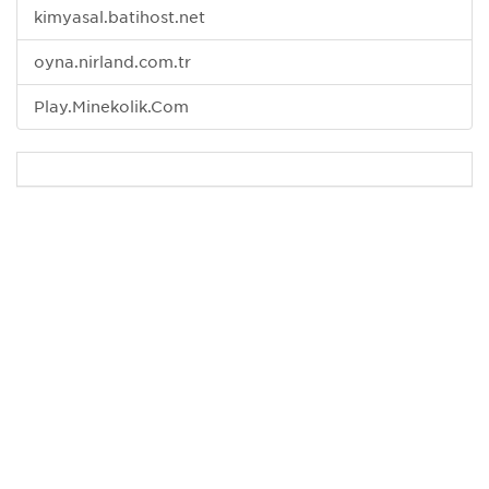
kimyasal.batihost.net
oyna.nirland.com.tr
Play.Minekolik.Com