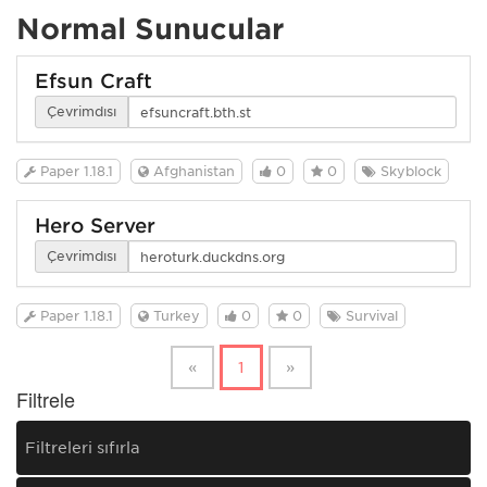
Normal Sunucular
Efsun Craft
Çevrimdışı
Paper 1.18.1
Afghanistan
0
0
Skyblock
Hero Server
Çevrimdışı
Paper 1.18.1
Turkey
0
0
Survival
«
1
»
Filtrele
Filtreleri sıfırla