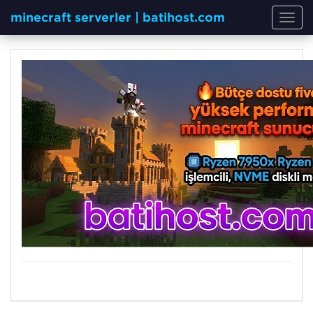
minecraft serverler | batihost.com
Toggl
navig