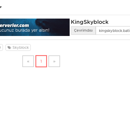
r
KingSkyblock
Çevrimdışı
0
Skyblock
«
1
»