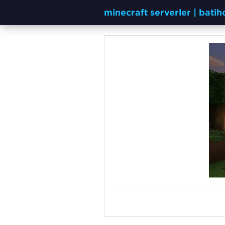
minecraft serverler | bati