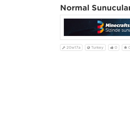
Normal Sunucula
20w17a
Turkey
0