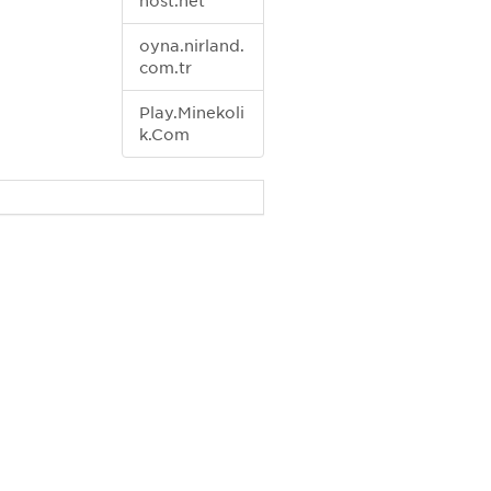
host.net
oyna.nirland.
com.tr
Play.Minekoli
k.Com