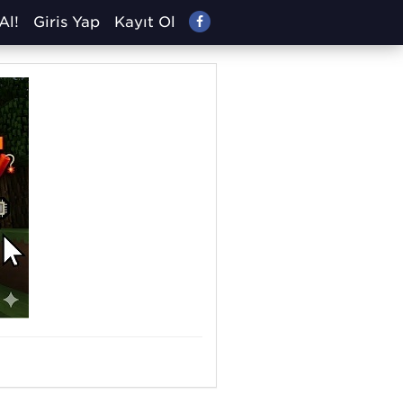
Al!
Giriş Yap
Kayıt Ol