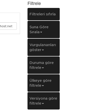
Filtrele
Filtreleri sıfırla
Şuna Göre
Sırala
Vurgulananları
göster
Duruma göre
filtrele
Ülkeye göre
filtrele
Versiyona göre
filtrele