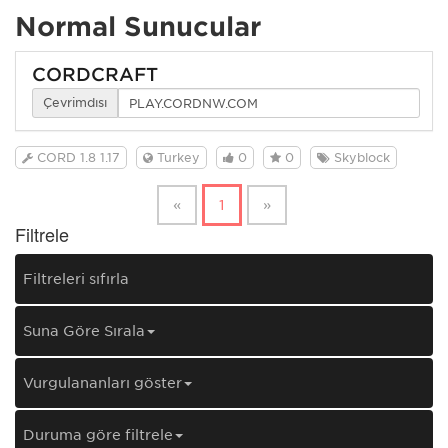
Normal Sunucular
CORDCRAFT
Çevrimdışı
CORD 1.8 1.17
Turkey
0
0
Skyblock
«
1
»
Filtrele
Filtreleri sıfırla
Şuna Göre Sırala
Vurgulananları göster
Duruma göre filtrele