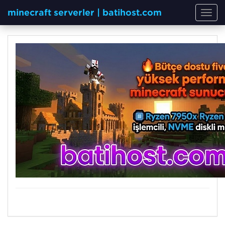
minecraft serverler | batihost.com
Toggl
navig