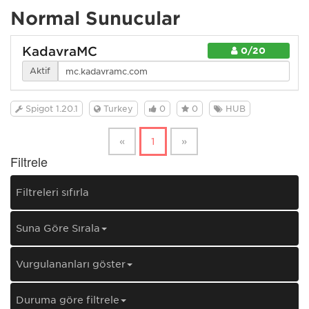
Normal Sunucular
KadavraMC
0/20
Aktif
Spigot 1.20.1
Turkey
0
0
HUB
«
1
»
Filtrele
Filtreleri sıfırla
Şuna Göre Sırala
Vurgulananları göster
Duruma göre filtrele