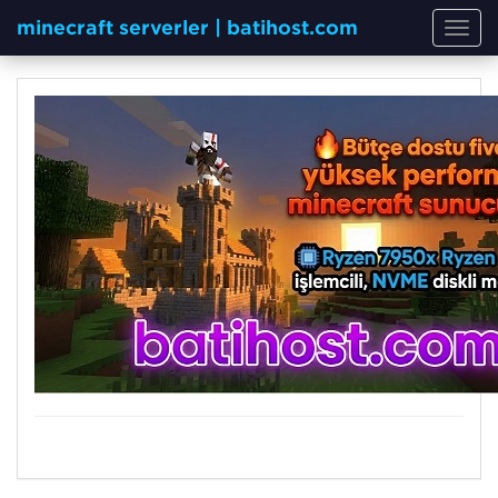
minecraft serverler | batihost.com
Toggl
navig