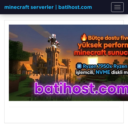
minecraft serverler | batihost.com
Toggl
navig