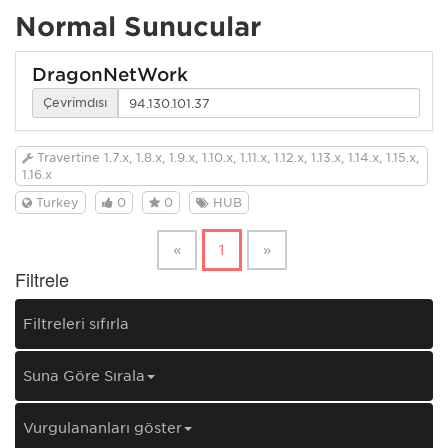
Normal Sunucular
DragonNetWork
Çevrimdışı
Travertine 1.7.x, 1.8.x, 1.9.x, 1.10.x, 1.11.x, 1.12.x, 1.13.x, 1.14.x, 1.15.x,
1.16.x
Turkey
0
0
HUB
«
1
»
Filtrele
Filtreleri sıfırla
Şuna Göre Sırala
Vurgulananları göster