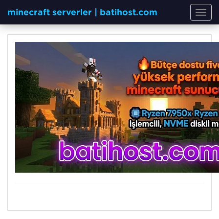
minecraft serverler | batihost.com
Toggl
navig