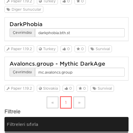
Paper 1.19.2
Turkey
0
0
Diğer Sunucular
DarkPhobia
Çevrimdışı
Paper 1.19.2
Turkey
0
0
Survival
Avaloncs.group - Mythic DarkAge
Çevrimdışı
Paper 1.19.2
Slovakia
0
0
Survival
«
1
»
Filtrele
Filtreleri sıfırla