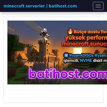
minecraft serverler | batihost.com
Toggl
navig