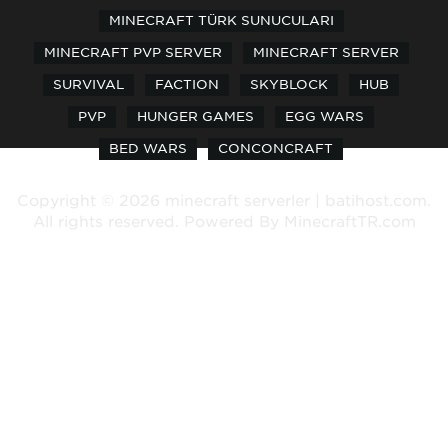
MINECRAFT TÜRK SUNUCULARI
MINECRAFT PVP SERVER
MINECRAFT SERVER
SURVIVAL
FACTION
SKYBLOCK
HUB
PVP
HUNGER GAMES
EGG WARS
BED WARS
CONCONCRAFT
Copyright © 2026 minecraft serverler | batihost.com.
All rights reserved. Powered By
MinecraftTR.com