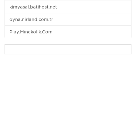
kimyasal.batihost.net
oyna.nirland.com.tr
Play.Minekolik.Com