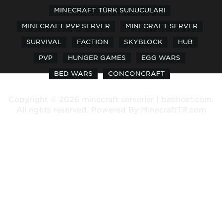
MINECRAFT TÜRK SUNUCULARI
MINECRAFT PVP SERVER
MINECRAFT SERVER
SURVIVAL
FACTION
SKYBLOCK
HUB
PVP
HUNGER GAMES
EGG WARS
BED WARS
CONCONCRAFT
Copyright © 2026 minecraft serverler | batihost.com.
All rights reserved. Powered By
MinecraftTR.com