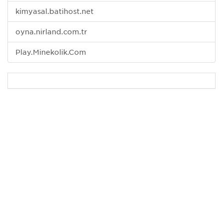
kimyasal.batihost.net
oyna.nirland.com.tr
Play.Minekolik.Com