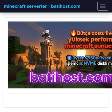
minecraft serverler | batihost.com
Toggl
navig