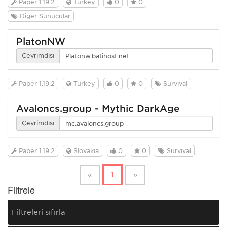
Paper 1.19.2
Turkey
0
0
Diğer Sunucular
PlatonNW
Çevrimdışı
Paper 1.19.2
Turkey
0
0
Survival
Avaloncs.group - Mythic DarkAge
Çevrimdışı
Paper 1.19.2
Slovakia
0
0
Survival
«
1
»
Filtrele
Filtreleri sıfırla