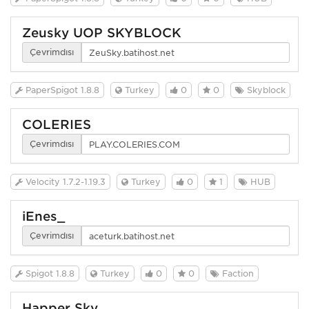
Zeusky UOP SKYBLOCK
Çevrimdışı
PaperSpigot 1.8.8
Turkey
0
0
Skyblock
COLERIES
Çevrimdışı
Velocity 1.7.2-1.19.3
Turkey
0
1
HUB
iEnes_
Çevrimdışı
Spigot 1.8.8
Turkey
0
0
Faction
Happer Sky