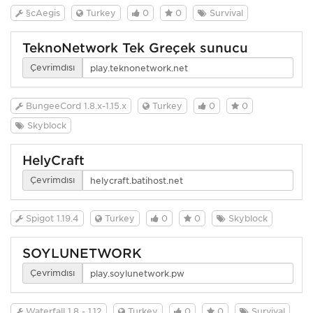
§cAegis
Turkey
0
0
Survival
TeknoNetwork Tek Greçek sunucu
Çevrimdışı
BungeeCord 1.8.x-1.15.x
Turkey
0
0
Skyblock
HelyCraft
Çevrimdışı
Spigot 1.19.4
Turkey
0
0
Skyblock
SOYLUNETWORK
Çevrimdışı
Waterfall 1.8 - 1.12
Turkey
0
0
Survival