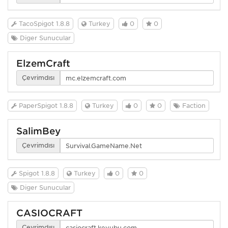
TacoSpigot 1.8.8
Turkey
0
0
Diğer Sunucular
ElzemCraft
Çevrimdışı
PaperSpigot 1.8.8
Turkey
0
0
Faction
SalimBey
Çevrimdışı
Spigot 1.8.8
Turkey
0
0
Diğer Sunucular
CASİOCRAFT
Çevrimdışı