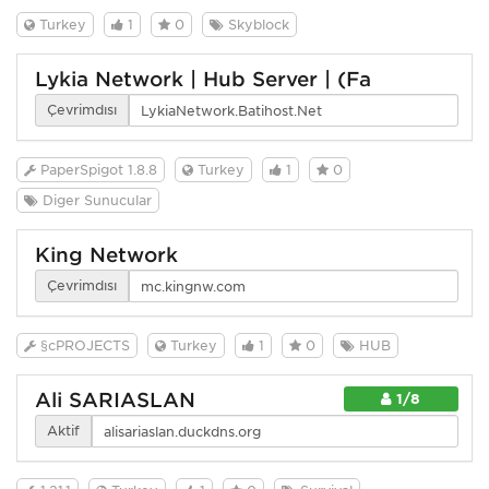
Turkey
1
0
Skyblock
Lykia Network | Hub Server | (Fa
Çevrimdışı
PaperSpigot 1.8.8
Turkey
1
0
Diğer Sunucular
King Network
Çevrimdışı
§cPROJECTS
Turkey
1
0
HUB
Ali SARIASLAN
1/8
Aktif