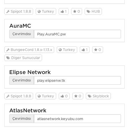
Spigot 1.8.8
Turkey
1
0
HUB
AuraMC
Çevrimdışı
BungeeCord 1.8.x-1.13.x
Turkey
1
0
Diğer Sunucular
Elipse Network
Çevrimdışı
Spigot 1.8.8
Turkey
0
0
Skyblock
AtlasNetwork
Çevrimdışı