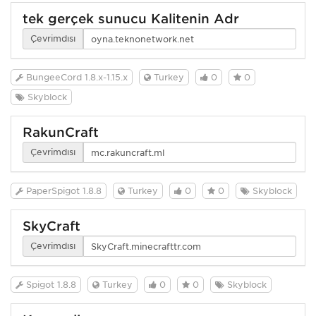
tek gerçek sunucu Kalitenin Adr
Çevrimdışı
BungeeCord 1.8.x-1.15.x
Turkey
0
0
Skyblock
RakunCraft
Çevrimdışı
PaperSpigot 1.8.8
Turkey
0
0
Skyblock
SkyCraft
Çevrimdışı
Spigot 1.8.8
Turkey
0
0
Skyblock