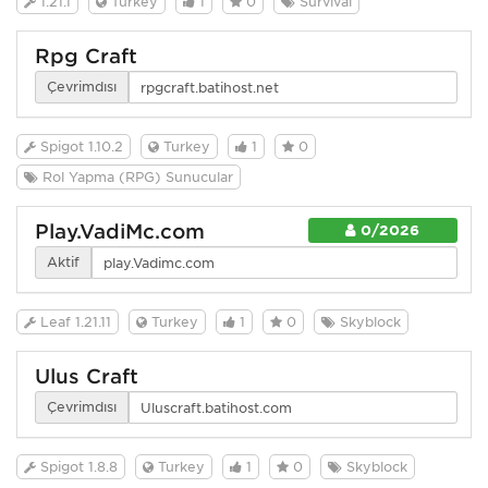
1.21.1
Turkey
1
0
Survival
Rpg Craft
Çevrimdışı
Spigot 1.10.2
Turkey
1
0
Rol Yapma (RPG) Sunucular
Play.VadiMc.com
0/2026
Aktif
Leaf 1.21.11
Turkey
1
0
Skyblock
Ulus Craft
Çevrimdışı
Spigot 1.8.8
Turkey
1
0
Skyblock