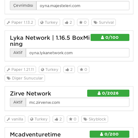
Çevrimdışı
Paper 1.13.2
Turkey
2
0
Survival
Lyka Network | 1.16.5 BoxMi
0/100
ning
Aktif
Paper 1.21.11
Turkey
2
0
Diğer Sunucular
Zirve Network
0/2026
Aktif
vanilla
Turkey
2
0
Skyblock
Mcadventuretime
0/200