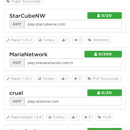
Diğer Sunucular
StarCubeNW
0/20
Aktif
Paper 1.21.4
Turkey
1
0
Skyblock
MariaNetwork
0/200
Aktif
Paper 1.20.1
Turkey
1
0
PVP Sunucular
cruel
0/20
Aktif
PaperSpigot 1.8.8
Turkey
1
0
HUB