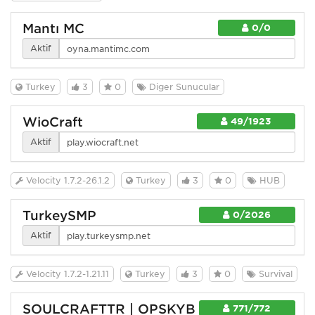
Mantı MC
0/0
Aktif
Turkey
3
0
Diğer Sunucular
WioCraft
49/1923
Aktif
Velocity 1.7.2-26.1.2
Turkey
3
0
HUB
TurkeySMP
0/2026
Aktif
Velocity 1.7.2-1.21.11
Turkey
3
0
Survival
SOULCRAFTTR | OPSKYB
771/772