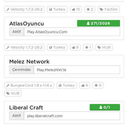
Velocity 1.7.2-26.2
Turkey
15
2
Faction
AtlasOyuncu
271/2026
Aktif
Velocity 1.7.2-26.2
Turkey
8
1
HUB
Melez Network
Çevrimdışı
BungeeCord 1.8.x-1.14.x
Turkey
6
0
HUB
Liberal Craft
0/1
Aktif