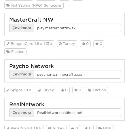
Rol Yapma (RPG) Sunucular
MasterCraft NW
Çevrimdışı
BungeeCord 1.8.x-1.13.x
Turkey
0
0
Faction
Psycho Network
Çevrimdışı
Spigot 1.8.8
Turkey
0
0
Faction
RealNetwork
Çevrimdışı
PaperSpigot 1.8.8
Turkey
0
0
HUB