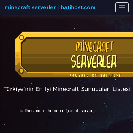
minecraft serverler | batihost.com
Toggl
navig
Türkiye'nin En İyi Minecraft Sunucuları Listesi
batihost.com - hemen minecraft server
kiralayın.