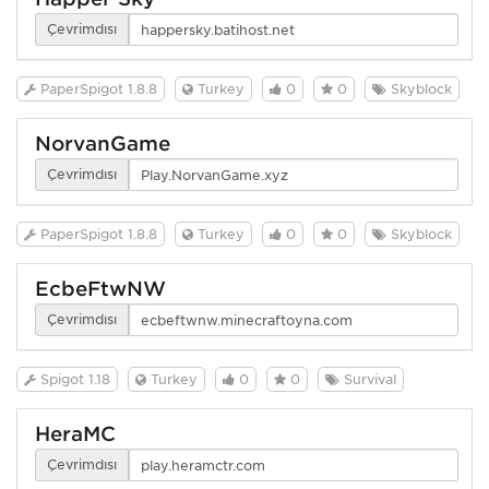
Çevrimdışı
PaperSpigot 1.8.8
Turkey
0
0
Skyblock
NorvanGame
Çevrimdışı
PaperSpigot 1.8.8
Turkey
0
0
Skyblock
EcbeFtwNW
Çevrimdışı
Spigot 1.18
Turkey
0
0
Survival
HeraMC
Çevrimdışı