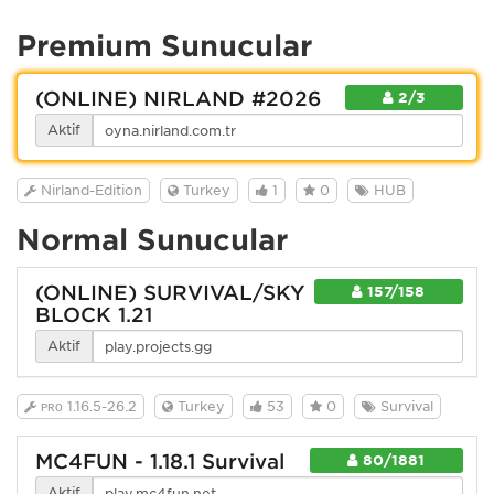
Premium Sunucular
(ONLINE) NİRLAND #2026
2/3
Aktif
Nirland-Edition
Turkey
1
0
HUB
Normal Sunucular
(ONLINE) SURVIVAL/SKY
157/158
BLOCK 1.21
Aktif
ᴘʀᴏ 1.16.5-26.2
Turkey
53
0
Survival
MC4FUN - 1.18.1 Survival
80/1881
Aktif