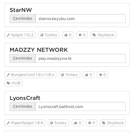
StarNW
Çevrimdışı
Spigot 1.12.2
Turkey
0
0
Skyblock
MADZZY NETWORK
Çevrimdışı
BungeeCord 1.8.x-1.18.x
Turkey
0
0
HUB
LyonsCraft
Çevrimdışı
PaperSpigot 1.8.8
Turkey
0
0
Skyblock