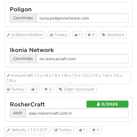
Poligon
Çevrimdışı
§cRebornEdition
Turkey
1
0
Skyblock
Ikonia Network
Çevrimdışı
KonyaCraft 1.7.x 1.8.x 1.9.x 1.10.x 1.11.x 1.12.x 1.13.x 1.14.x 1.15.x
1.16.x
Turkey
1
0
Diğer Sunucular
RosherCraft
0/2026
Aktif
Velocity 1.7.2-1.21.11
Turkey
1
0