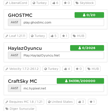
LiberalCord
Turkey
6
0
Skyblock
GHOSTMC
0/20
Aktif
Leaf 1.21.11
Turkey
5
1
HUB
HaylazOyuncu
0/2026
Aktif
Velocity 1.7.2-26.1.2
Turkey
4
0
HUB
CraftSky MC
34338/200000
Aktif
Requires MC 1.8 / 1.21
United States
3
1
Diğer Sunucular