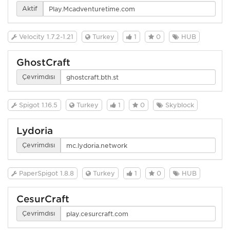
Aktif
Velocity 1.7.2-1.21
Turkey
1
0
HUB
GhostCraft
Çevrimdışı
Spigot 1.16.5
Turkey
1
0
Skyblock
Lydoria
Çevrimdışı
PaperSpigot 1.8.8
Turkey
1
0
HUB
CesurCraft
Çevrimdışı