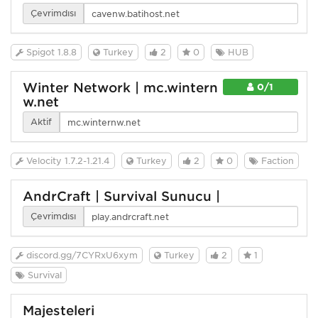
Çevrimdışı
Spigot 1.8.8
Turkey
2
0
HUB
Winter Network | mc.wintern
0/1
w.net
Aktif
Velocity 1.7.2-1.21.4
Turkey
2
0
Faction
AndrCraft | Survival Sunucu |
Çevrimdışı
discord.gg/7CYRxU6xym
Turkey
2
1
Survival
Majesteleri