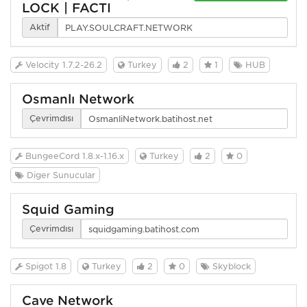
LOCK | FACTI
Aktif
Velocity 1.7.2-26.2
Turkey
2
1
HUB
Osmanlı Network
Çevrimdışı
BungeeCord 1.8.x-1.16.x
Turkey
2
0
Diğer Sunucular
Squid Gaming
Çevrimdışı
Spigot 1.8
Turkey
2
0
Skyblock
Cave Network