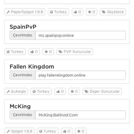
PaperSpigot 1.8.8
Turkey
0
0
Skyblock
SpainPvP
Çevrimdışı
Turkey
0
0
PVP Sunucular
Fallen Kingdom
Çevrimdışı
§cAegis
Turkey
0
0
Diğer Sunucular
McKing
Çevrimdışı
Spigot 1.8.8
Turkey
0
0