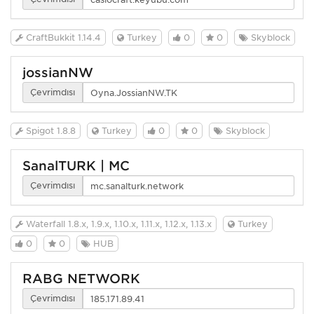
CraftBukkit 1.14.4
Turkey
0
0
Skyblock
jossianNW
Çevrimdışı
Spigot 1.8.8
Turkey
0
0
Skyblock
SanalTURK | MC
Çevrimdışı
Waterfall 1.8.x, 1.9.x, 1.10.x, 1.11.x, 1.12.x, 1.13.x
Turkey
0
0
HUB
RABG NETWORK
Çevrimdışı