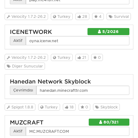
Velocity 1.7.2-26.2
Turkey
28
4
Survival
ICENETWORK
5/2026
Aktif
Velocity 1.7.2-26.2
Turkey
21
0
Diğer Sunucular
Hanedan Network Skyblock
Çevrimdışı
Spigot 1.8.8
Turkey
18
0
Skyblock
MUZCRAFT
80/321
Aktif