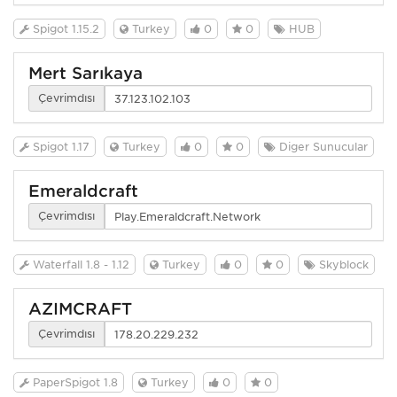
Spigot 1.15.2
Turkey
0
0
HUB
Mert Sarıkaya
Çevrimdışı
Spigot 1.17
Turkey
0
0
Diğer Sunucular
Emeraldcraft
Çevrimdışı
Waterfall 1.8 - 1.12
Turkey
0
0
Skyblock
AZİMCRAFT
Çevrimdışı
PaperSpigot 1.8
Turkey
0
0