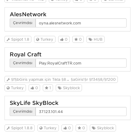
AlesNetwork
Çevrimdışı
Spigot 1.8
Turkey
0
0
HUB
Royal Craft
Çevrimdışı
§f§bGiriş yapmak için Tıkla §8→ §aGiriş!§r §f34§8/§f200
Turkey
0
1
Skyblock
SkyLife SkyBlock
Çevrimdışı
Spigot 1.8.8
Turkey
0
0
Skyblock