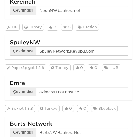
Keremali
Çevrimdışı
1.18
Turkey
0
0
Faction
SpuleyNW
Çevrimdışı
PaperSpigot 1.8.8
Turkey
0
0
HUB
Emre
Çevrimdışı
Spigot 1.8.8
Turkey
0
0
Skyblock
Burts Network
Çevrimdışı