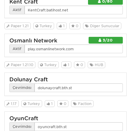
Kent Craft
0/80
Aktif
Paper 1.21
Turkey
1
0
Diğer Sunucular
Osmanlı Network
3/20
Aktif
Paper 1.21.10
Turkey
1
0
HUB
Dolunay Craft
Çevrimdışı
1.17
Turkey
1
0
Faction
OyunCraft
Çevrimdışı